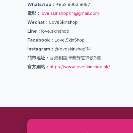
WhatsApp：
+852 9663 8697
電郵：
love.skinshop114@gmail.com
Wechat：
LoveSkinshop
Line：
love.skinshop
Facebook：
Love.SkinShop
Instagram：
@loveskinshop114
門市地址：
香港銅鑼灣蘭芳道19號3樓
官方網站：
https://www.loveskinshop.hk/