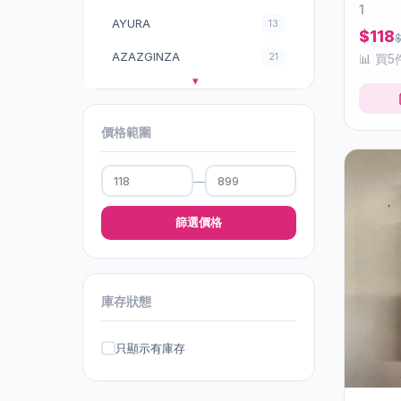
1
AYURA
13
$118
AZAZGINZA
21
📊 買5
Annemarie Borlind
4
Axxzia 曉姿
6
價格範圍
Belle Coeur【保濕の女王】
1
—
BiESt
20
篩選價格
Bloom Sixteen
8
CELLPRO
1
Cefine
6
庫存狀態
Collagenvital
5
只顯示有庫存
Coup d'eclat (CDE)
10
Cs12
7