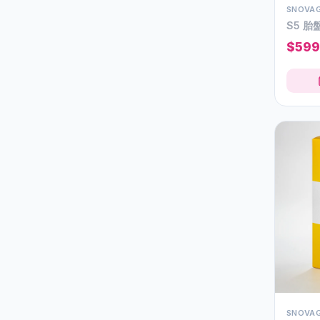
SNOVAG
DIREIA
2
S5 胎
Davines
32
$599
Ecrinal
5
FS NMN
11
Franz Skincare
16
Heliabrine
29
Hery
11
IPST
18
Keepgo
5
MIPOO
8
MJ東大醫科
14
Margy's Monte Carlo
2
SNOVAG