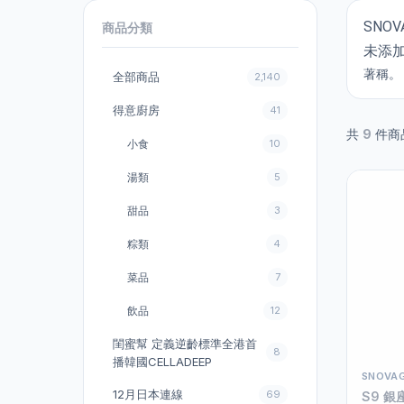
SNO
商品分類
未添加
著稱。
全部商品
2,140
得意廚房
41
共
9
件商
小食
10
湯類
5
甜品
3
粽類
4
菜品
7
飲品
12
閨蜜幫 定義逆齡標準全港首
8
播韓國CELLADEEP
SNOVAG
12月日本連線
69
S9 銀