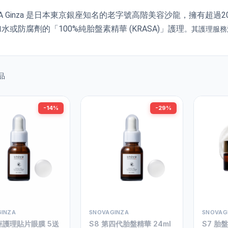
VA Ginza 是日本東京銀座知名的老字號高階美容沙龍，擁有
水或防腐劑的「100%純胎盤素精華 (KRASA)」護理
。其護理服務
品
-14%
-29%
INZA
SNOVAGINZA
SNOVAG
座護理貼片眼膜 5送
S8 第四代胎盤精華 24ml
S7 胎