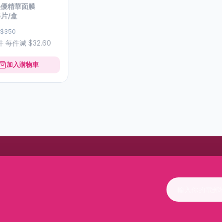
茶美優精華面膜
*5片/盒
$350
件 每件減 $32.60
加入購物車