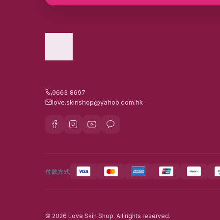
Smell Good Feel Good
88
Source de beauté 美琦源
7
THE GINZA
2
Vintorte
3
WBKᴺ 曼烹（原廠行貨貨
35
品）
9663 8697
love.skinshop@yahoo.com.hk
Wove Style
11
YOSHINOEN吉野園
10
dah 寵物零食及用品
18
intelligent I-N Beauty
16
付款方式
【閨蜜幫 x 道Dou 第三擊】
14
優質海味
15
全港首創星座AI護膚品品牌
© 2026 Love Skin Shop. All rights reserved.