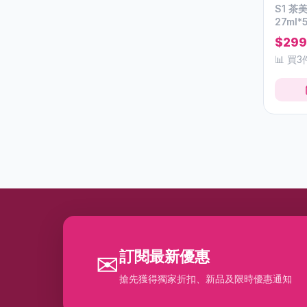
S1 
Mikimoto Cosmetics
61
27ml
MizuMizu
3
$299
📊 買3
NEOYOUTH美康萊
6
NMN RENAGEL
5
NMNPRO
1
Plift 唇部精華美容液
1
Pola
11
Relove
24
Root science
1
S&C Scret
9
訂閱最新優惠
✉
Sakirana
21
搶先獲得獨家折扣、新品及限時優惠通知
Serenia
11