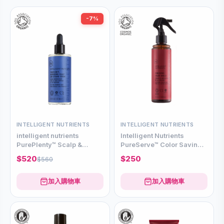
-7%
INTELLIGENT NUTRIENTS
INTELLIGENT NUTRIENTS
intelligent nutrients
Intelligent Nutrients
PurePlenty™ Scalp &
PureServe™ Color Saving
Strand Serum有機頭皮滋養
Shield 200ml
$520
$250
$560
生髮精華 97ml
加入購物車
加入購物車