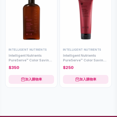
INTELLIGENT NUTRIENTS
INTELLIGENT NUTRIENTS
Intelligent Nutrients
Intelligent Nutrients
PureServe™ Color Saving
PureServe™ Color Saving
Shampoo 444ml
Conditioner 200ml
$350
$250
加入購物車
加入購物車