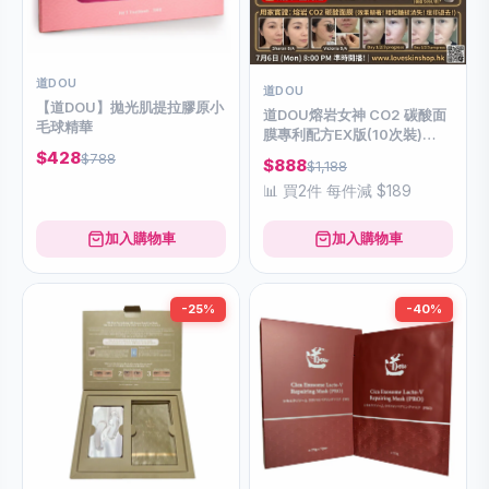
道DOU
道DOU
【道DOU】拋光肌提拉膠原小
道DOU熔岩女神 CO2 碳酸面
毛球精華
膜專利配方EX版(10次裝)
(40g+7g)
$428
$788
$888
$1,188
📊 買2件 每件減 $189
加入購物車
加入購物車
-25%
-40%