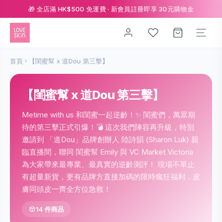
🎁 全店滿 HK$500 免運費 · 新會員註冊即享 30元購物金
首頁
【閨蜜幫 x 道Dou 第三擊】
【閨蜜幫 x 道Dou 第三擊】
Metime with us 和閨蜜一起逆齡！✨ 閨蜜們，萬眾期
待的第三擊正式引爆！💣 這次我們陣容再升級，特別
邀請到 「道Dou」品牌創辦人 陸詩韻 (Sharon Luk) 親
臨直播間，聯同 閨蜜幫 Emily 與 VC Market Victoria
為大家帶來最專業、最真實的逆齡測評！ 現場不單止
有超量新貨，更有品牌方直接加碼的限時瘋狂福利，皮
膚同頭皮一齊全方位急救！
14 件商品