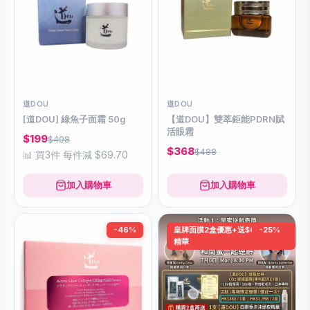
道DOU
道DOU
[道DOU] 綠魚子面霜 50g
【道DOU】雙萃鉅能PDRN賦
活眼霜
$199
$498
$368
$488
📊 買3件 每件減 $69.70
加入購物車
加入購物車
-46%
皇牌面膜2盒優惠+送$698頭皮
-25%
精華