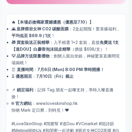
🔥【本場必搶獨家震撼優惠（優惠至7.10）】
🌋 皇牌熔岩女神 CO2 碳酸面膜
：2盒起開囤！驚喜爆福利，
平均低至 $69.9 / 1次
！
🎁 買套裝送正裝精華
：入手精選 1+2 套裝，直接
免費送 1支
【道DOU】白麝香泡沫頭皮精華
（價值 $698/支）！
💡 品牌方送限量禮物
：創辦人親自坐鎮，神秘驚喜直播間現
場揭曉！
⏰
直播時間
：
7月6日 (Mon) 8:00 PM 準時開播！
⏳
優惠期至
：
7月10日（Fri）截止
📌
鎖定福利
：記得 Tag 朋友一起嚟支持，準時入嚟直播
搶！
🌐
官方網站
：www.loveskinshop.hk
快啲 Mark 定日曆，到時見！❤️
#LoveSkinShop #閨蜜幫 #道Dou #VCmarket #陸詩韻
#MetimeWithUs #和閨蜜一起逆齡 #熔岩女神CO2面膜 #白