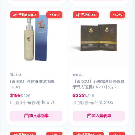
3件平均$129.3
-60%
3件平均$133
-32%
道DOU
道DOU
[道DOU] 沖繩海底泥潔面
【道DOU】石墨烯遠紅外線精
120g
華導入面膜 EX2.0 (5片 x
30ml)
$199
$238
$498
$348
📊 買3件 每件減 $69.70
📊 買3件 每件減 $105
加入購物車
加入購物車