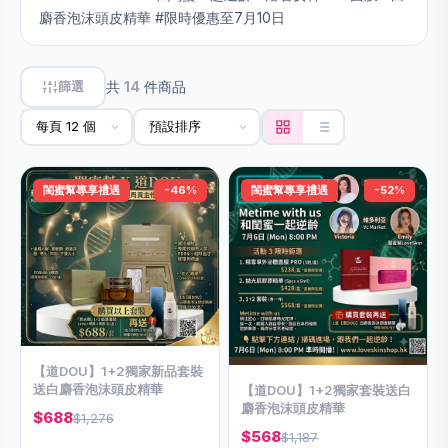
麝香泡沫頭皮精華 #限時優惠至7月10日
篩選
共
14
件商品
閨蜜幫專享禮遇
-46%
閨蜜幫專享禮遇
-52%
【道DOU】1+2獨家新品套裝
送白麝香泡沫頭皮精華
【道DOU】1+2獨家套裝送白
麝香泡沫頭皮精華
$688
$1,276
$568
$1,187