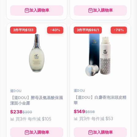
加入購物車
加入購物車
3件平均$133
-40%
3件平均$96/1
-79%
道DOU
道DOU
【道DOU】白麝香泡沫頭皮精
【道DOU】酵母及氨基酸保濕
華
潔面小金露
$149
$238
$698
$399
📊 買3件 每件減 $53
📊 買3件 每件減 $105
加入購物車
加入購物車