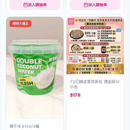
加入購物車
加入購物車
椰控大滿足
T2⭕️陳皮普洱茶包 禮盒裝10
小包
$178
椰子水 $100/3罐