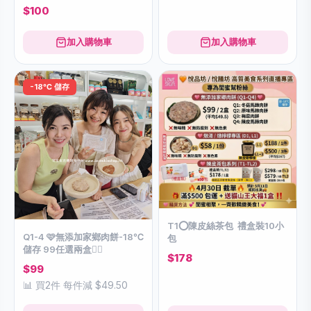
$100
加入購物車
加入購物車
-18℃ 儲存
T1⭕️陳皮絲茶包 禮盒裝10小
Q1-4 🩷無添加家鄉肉餅-18℃
包
儲存 99任選兩盒👇🏻
$178
$99
📊 買2件 每件減 $49.50