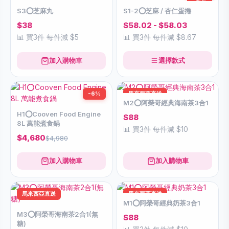
-15%
S3⭕️芝麻丸
S1-2⭕️芝麻 / 杏仁蛋捲
$38
$58.02 - $58.03
📊 買3件 每件減 $5
📊 買3件 每件減 $8.67
加入購物車
選擇款式
-6%
馬來西亞直送
M2⭕️阿榮哥經典海南茶3合1
H1⭕️Cooven Food Engine
$88
8L 萬能煮食鍋
📊 買3件 每件減 $10
$4,680
$4,980
加入購物車
加入購物車
馬來西亞直送
馬來西亞直送
M1⭕️阿榮哥經典奶茶3合1
M3⭕️阿榮哥海南茶2合1(無
$88
糖)