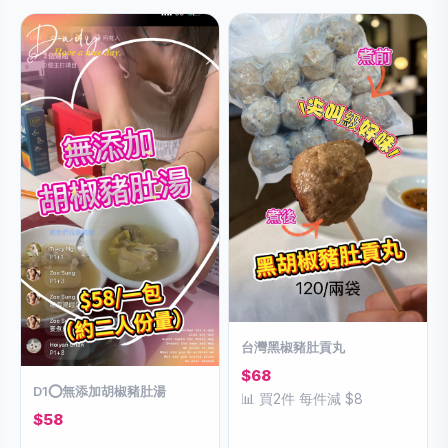
台灣黑椒豬肚貢丸
$68
D1⭕️無添加胡椒豬肚湯
📊 買2件 每件減 $8
$58