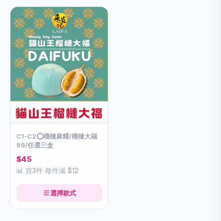
C1-C2⭕️榴槤麻糬/榴槤大福
99/任選三盒
$45
📊 買3件 每件減 $12
選擇款式