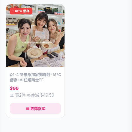
-18℃ 儲存
Q1-4 🩷無添加家鄉肉餅-18℃
儲存 99任選兩盒👇🏻
$99
📊 買2件 每件減 $49.50
選擇款式