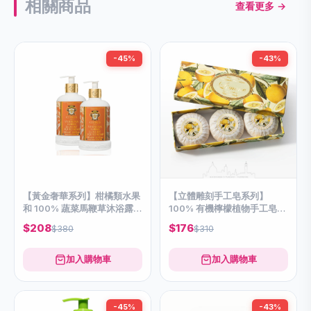
相關商品
查看更多 →
-45%
-43%
【黃金奢華系列】柑橘類水果
【立體雕刻手工皂系列】
和 100% 蔬菜馬鞭草沐浴露
100% 有機檸檬植物手工皂
(兩支裝)
(3*100g)
$208
$176
$380
$310
加入購物車
加入購物車
-45%
-43%