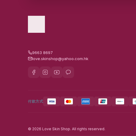
9663 8697
love.skinshop@yahoo.com.hk
付款方式
© 2026 Love Skin Shop. All rights reserved.