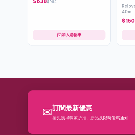
$638
$964
Relo
40ml
$150
加入購物車
訂閱最新優惠
✉
搶先獲得獨家折扣、新品及限時優惠通知