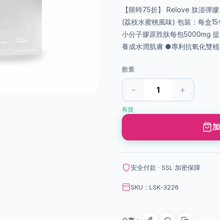
【限時75折】 Relove 肽澎
(荔枝水蜜桃風味) 包裝：每盒15包
小分子膠原胜肽每包5000mg 
養成水潤肌膚 ●專利抗氧化雙植
數量
−
+
有貨
加
安全付款 · SSL 加密保障
SKU：LSK-3226