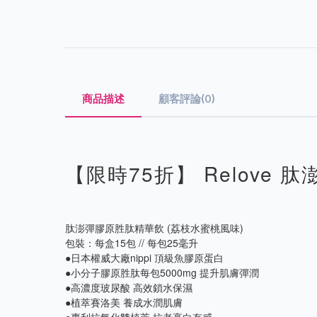
商品描述
顧客評論(0)
【限時75折】 Relove
肽澎彈膠原胜肽精華飲 (荔枝水蜜桃風味)
包裝：每盒15包 // 每包25毫升
●日本權威大廠nippi 頂級魚膠原蛋白
●小分子膠原胜肽每包5000mg 提升肌膚彈潤
●高濃度玻尿酸 高效鎖水保濕
●植萃賽洛美 養成水潤肌膚
●專利抗氧化雙植萃 抗老亮白有感