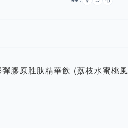
分享：
 肽澎彈膠原胜肽精華飲 (荔枝水蜜桃風