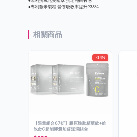
●專利微米製程 營養吸收率提升233%
相關商品
-34%
【限量組合67折】膠原胜肽精華飲+維
他命C超能膠囊加倍澎潤組合