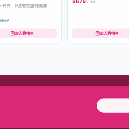
$676
$1,120
ve 舒潤 – 私密鎮定舒緩凝露
$223
加入購物車
加入購物車