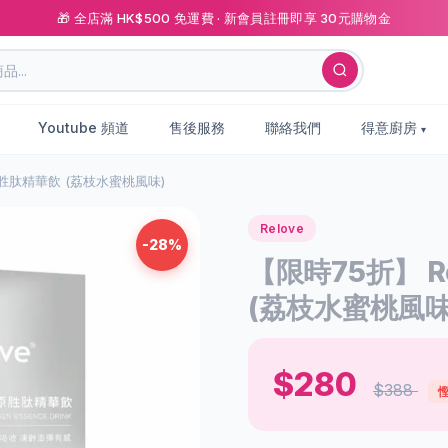
🎁 全店滿 HK$500 免運費 · 新會員註冊即享 30元購物金
Youtube 頻道
售後服務
聯絡我們
得意廚房
原胜肽精華飲 (荔枝水蜜桃風味)
Relove
-28%
【限時75折】 R
(荔枝水蜜桃風味
$280
$388
慳