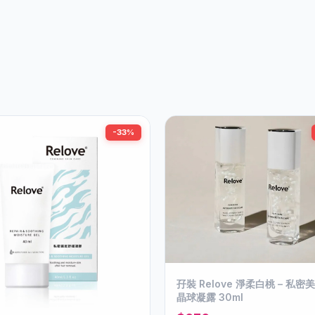
-33%
孖裝 Relove 淨柔白桃 – 私
晶球凝露 30ml