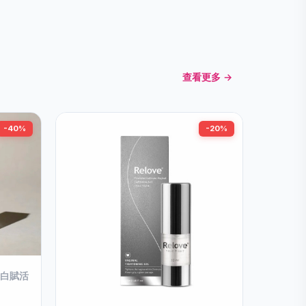
查看更多 →
-40%
-20%
密美白賦活