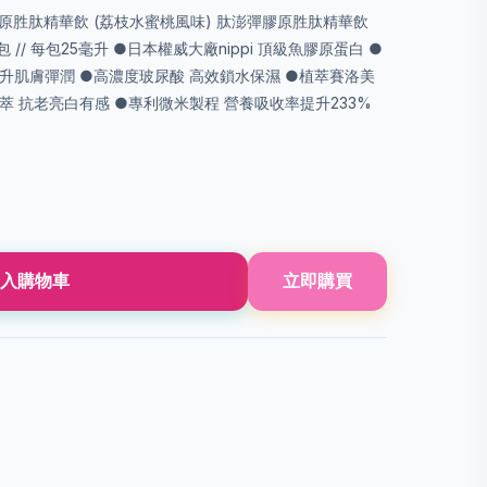
彈膠原胜肽精華飲 (荔枝水蜜桃風味) 肽澎彈膠原胜肽精華飲
 // 每包25毫升 ●日本權威大廠nippi 頂級魚膠原蛋白 ●
提升肌膚彈潤 ●高濃度玻尿酸 高效鎖水保濕 ●植萃賽洛美
萃 抗老亮白有感 ●專利微米製程 營養吸收率提升233%
入購物車
立即購買