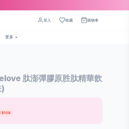
登入
收藏
購物車
更多
elove 肽澎彈膠原胜肽精華飲
)
 $108