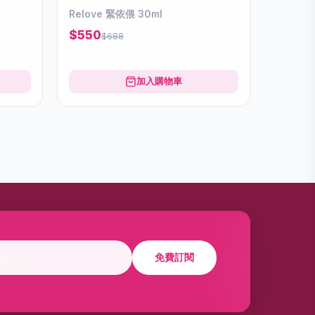
Relove 緊依偎 30ml
$550
$688
加入購物車
免費訂閱