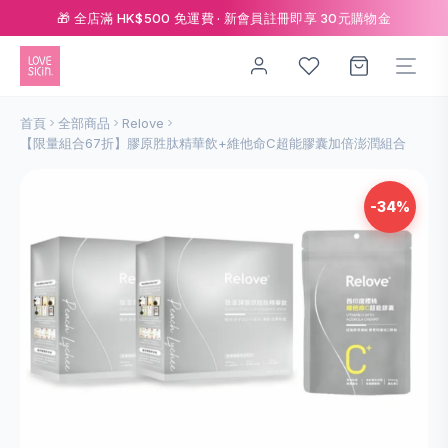
🎁 全店滿 HK$500 免運費 · 新會員註冊即享 30元購物金
首頁
全部商品
Relove
【限量組合67折】膠原胜肽精華飲+維他命C超能膠囊加倍澎潤組合
-34%