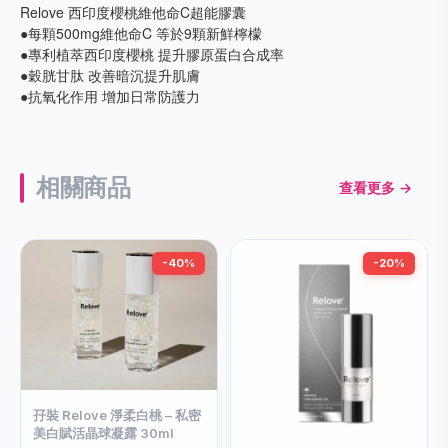
Relove 西印度櫻桃維他命C超能膠囊
●每顆500mg維他命C 等於9顆新鮮檸檬
●專利植萃西印度櫻桃 提升膠原蛋白合成率
●穀胱甘肽 改善暗沉提升肌膚
●抗氧化作用 增加日常防護力
相關商品
查看更多 →
-40%
-20%
孖裝 Relove 淨柔白桃 – 私密
美白賦活晶球凝露 30ml