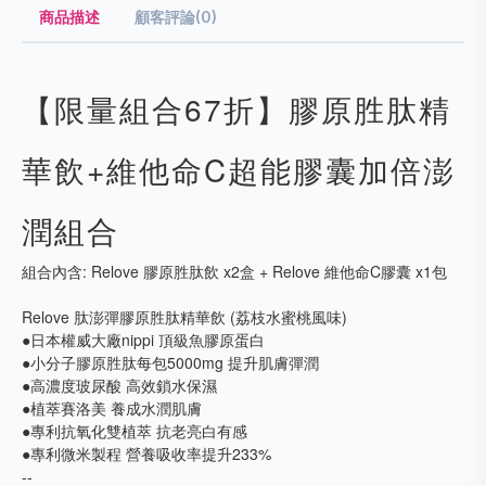
商品描述
顧客評論(0)
【限量組合67折】膠原胜肽精
華飲+維他命C超能膠囊加倍澎
潤組合
組合內含: Relove 膠原胜肽飲 x2盒 + Relove 維他命C膠囊 x1包
Relove 肽澎彈膠原胜肽精華飲 (荔枝水蜜桃風味)
●日本權威大廠nippi 頂級魚膠原蛋白
●小分子膠原胜肽每包5000mg 提升肌膚彈潤
●高濃度玻尿酸 高效鎖水保濕
●植萃賽洛美 養成水潤肌膚
●專利抗氧化雙植萃 抗老亮白有感
●專利微米製程 營養吸收率提升233%
--