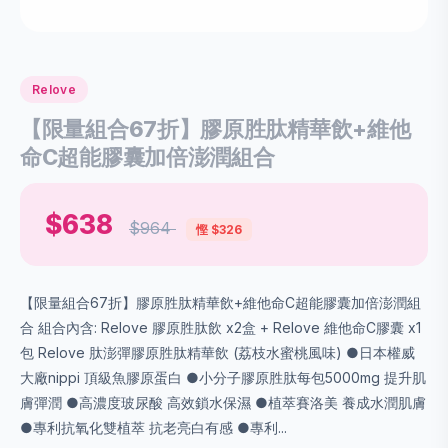
Relove
【限量組合67折】膠原胜肽精華飲+維他
命C超能膠囊加倍澎潤組合
$638
$964
慳 $326
【限量組合67折】膠原胜肽精華飲+維他命C超能膠囊加倍澎潤組
合 組合內含: Relove 膠原胜肽飲 x2盒 + Relove 維他命C膠囊 x1
包 Relove 肽澎彈膠原胜肽精華飲 (荔枝水蜜桃風味) ●日本權威
大廠nippi 頂級魚膠原蛋白 ●小分子膠原胜肽每包5000mg 提升肌
膚彈潤 ●高濃度玻尿酸 高效鎖水保濕 ●植萃賽洛美 養成水潤肌膚
●專利抗氧化雙植萃 抗老亮白有感 ●專利...