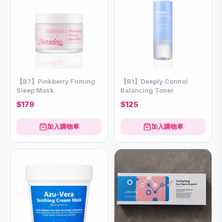
【B7】Pinkberry Firming
【B1】Deeply Control
Sleep Mask
Balancing Toner
$179
$125
加入購物車
加入購物車