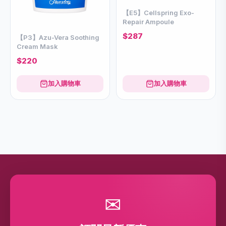
【E5】Cellspring Exo-
Repair Ampoule
$287
【P3】Azu-Vera Soothing
Cream Mask
$220
加入購物車
加入購物車
✉