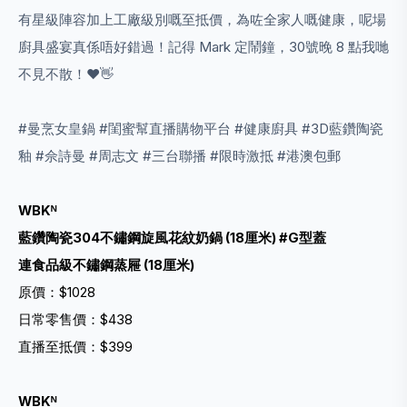
有星級陣容加上工廠級別嘅至抵價，為咗全家人嘅健康，呢場
廚具盛宴真係唔好錯過！記得 Mark 定鬧鐘，30號晚 8 點我哋
不見不散！❤️👋
#曼烹女皇鍋 #閨蜜幫直播購物平台 #健康廚具 #3D藍鑽陶瓷
釉 #佘詩曼 #周志文 #三台聯播 #限時激抵 #港澳包郵
WBKᴺ
藍鑽陶瓷304不鏽鋼旋風花紋奶鍋 (18厘米) #G型蓋
連食品級不鏽鋼蒸屜 (18厘米)
原價：$1028
日常零售價：$438
直播至抵價：$399
WBKᴺ