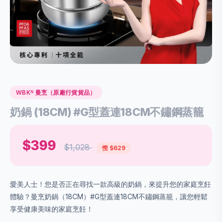
WBKᴺ 曼烹（原廠行貨貨品）
奶鍋 (18CM) #G型蓋連18CM不鏽鋼蒸籠
$399
$1,028
慳 $629
愛美人士！您是否正在尋找一款高級的奶鍋，來提升您的家庭烹飪
體驗？曼烹奶鍋（18CM）#G型蓋連18CM不鏽鋼蒸籠，讓您輕鬆
享受健康美味的家庭烹飪！