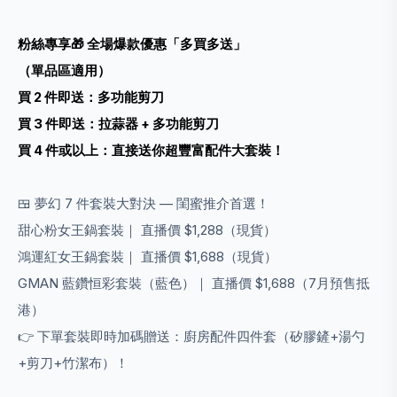
粉絲專享🎁 全場爆款優惠「多買多送」
（單品區適用）
買 2 件即送：多功能剪刀
買 3 件即送：拉蒜器 + 多功能剪刀
買 4 件或以上：直接送你超豐富配件大套裝！
🍱 夢幻 7 件套裝大對決 — 閨蜜推介首選！
甜心粉女王鍋套裝｜ 直播價 $1,288（現貨）
鴻運紅女王鍋套裝｜ 直播價 $1,688（現貨）
GMAN 藍鑽恒彩套裝（藍色）｜ 直播價 $1,688（7月預售抵
港）
👉 下單套裝即時加碼贈送：廚房配件四件套（矽膠鏟+湯勺
+剪刀+竹潔布）！