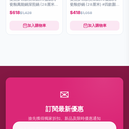
瓷釉萬能鍋深煎鍋 (28厘米) #
瓷釉炒鍋 (28厘米) #四款顏色
連G型鍋蓋 #四款顏色可供選
可供選購：曼烹多巴胺女王鍋
$618
$418
$1,428
$1,058
購
3D藍鑽陶瓷釉炒鍋 (28厘
米)，享受高級煎炒的樂趣！
此款炒鍋，具有優異的耐熱性
加入購物車
加入購物車
和耐腐蝕性，能夠承受高溫
✉
訂閱最新優惠
搶先獲得獨家折扣、新品及限時優惠通知