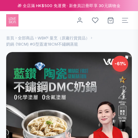
🎁 全店滿 HK$500 免運費 · 新會員註冊即享 30元購物金
首頁
全部商品
WBKᴺ 曼烹（原廠行貨貨品）
奶鍋 (18CM) #G型蓋連18CM不鏽鋼蒸籠
-61%