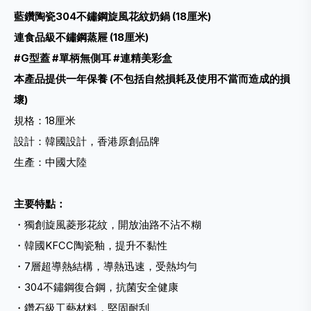
藍鑽陶瓷304不鏽鋼旋風花紋奶鍋 (18厘米)
連食品級不鏽鋼蒸屜 (18厘米)
#G型蓋 #單柄無側耳 #連精美彩盒
本產品提供一年保養 (不包括自然損耗及使用不當而造成的損
壞)
規格：18厘米
設計：韓國設計，香港原創品牌
生產：中國大陸
主要特點：
・獨創旋風菱形花紋，開放油路不沾不糊
・韓國KFCC陶瓷釉，提升不黏性
・7層超導熱結構，導熱迅速，受熱均勻
・304不鏽鋼復合鋼，抗菌安全健康
・鑽石級工藝材料，堅固耐刮