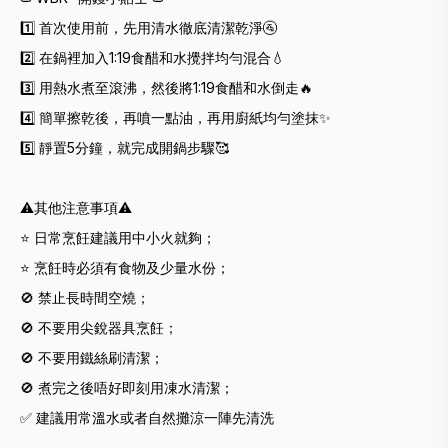
1️⃣ 首次使用前，先用清水徹底清潔乾淨🚰
2️⃣ 在鍋裡加入1:19食醋和水攪拌均勻混合💧
3️⃣ 用熱水煮至滾沸，然後將1:19食醋和水倒走🔥
4️⃣ 簡單擦乾後，再噴一點油，再用廚紙均勻塗抹✨
5️⃣ 靜置5分鐘，就完成開鍋步驟🥰
⚠️其他注意事項⚠️
⭐️ 日常烹飪建議用中小火就夠；
⭐️ 烹飪時必須有食物及少量水份；
🚫 禁止長時間空燒；
🚫 不要用尖銳器具烹飪；
🚫 不要用鐵絲刷清潔；
🚫 煮完之後唔好即刻用凍水清潔；
✅ 建議用常溫水或者自然攤涼一陣先清洗