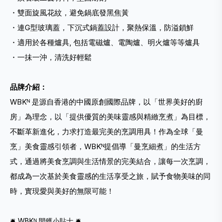
・雙面旋風花紋，避免鍋底發黑焦黃
・連G型玻璃蓋，下沉式鍋蓋設計，聚熱保溫，防溢鎖鮮
・適用於各種爐具, 包括電磁爐、電陶爐、明火爐等等爐具
・一抺一沖，清洗好輕鬆
品牌介紹：
WBKᴺ 是源自香港的中國原創國際品牌，以「世界美好的廚
房」為理念，以「提供優質的美味靈感與精緻烹煮」為目標，
不斷革新進化，力求打造最完美的烹調用具！作為全球「曼
烹」美食靈感引領者，WBKᴺ提倡導「曼烹細煮」的生活方
式，通過將美食烹調與生活情景的完美結合，讓每一次烹調，
都成為一次基於美食靈感的生活享受之旅，賦予食物美味的同
時，實現愛與美好的無限可能！
🛎️ WBKᴺ 開鑊小貼士 🛎️