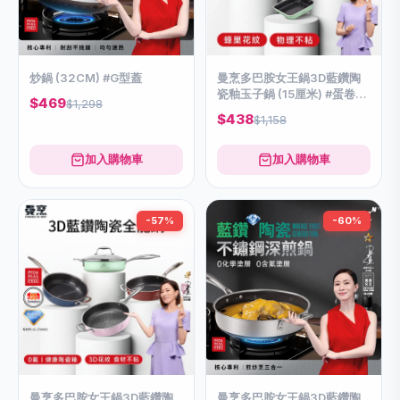
炒鍋 (32CM) #G型蓋
曼烹多巴胺女王鍋3D藍鑽陶
瓷釉玉子鍋 (15厘米) #蛋卷煎
$469
$1,298
鍋 #四款顏色可供選購
$438
$1,158
加入購物車
加入購物車
-57%
-60%
曼烹多巴胺女王鍋3D藍鑽陶
曼烹多巴胺女王鍋3D藍鑽陶