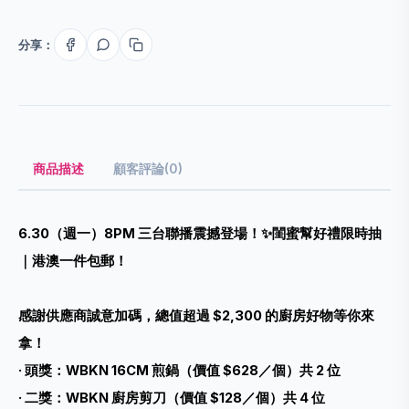
分享：
商品描述
顧客評論(0)
6.30（週一）8PM 三台聯播震撼登場！✨
閨蜜幫好禮限時抽
｜
港澳一件包郵！
感謝供應商誠意加碼，總值超過 $2,300 的廚房好物等你來
拿！
· 頭獎：WBKN 16CM 煎鍋（價值 $628／個）共 2 位
· 二獎：WBKN 廚房剪刀（價值 $128／個）共 4 位