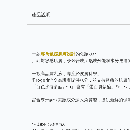
產品說明
一款
專為敏感肌膚設計
的化妝水
*4
。針對敏感肌膚，奈米合成天然成分能將水分
送達
一款高品質乳液，專注於皮膚科學。
'Progerin'*9 為肌膚提供水分，並支持緊緻的肌膚
『白色水母多醣
」 含有「蛋白質聚醣」*
』*10
11，*7
富含奈米
美妝成分深入角質層，提供新鮮的保
的*12
*4 這並不代表對所有人