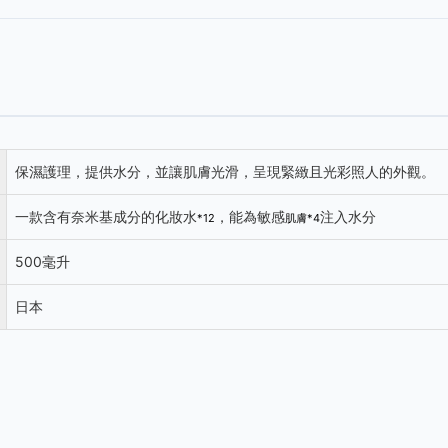
保濕護理，提供水分，並讓肌膚光滑，呈現緊緻且光彩照人的外觀。
一款含有奈米基成分的化妝水
，能為敏感
注入水分
*12
肌膚*4
500毫升
日本