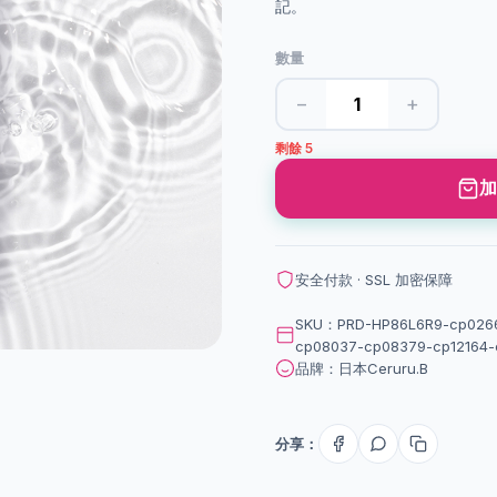
記。
數量
−
+
剩餘 5
加
安全付款 · SSL 加密保障
SKU：PRD-HP86L6R9-cp0266
cp08037-cp08379-cp12164-
品牌：日本Ceruru.B
分享：