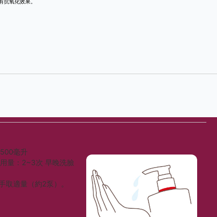
膚有抗氧化效果。
用
500毫升
使用量：2~3次 早晚洗臉
手取適量（約2泵）。