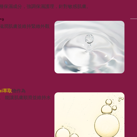
種保濕成分，強調保濕護理，針對敏感肌膚。
n
*9
滋潤肌膚並維持緊緻外觀
tai萃取
物作為
。 能讓肌膚順滑並維持水