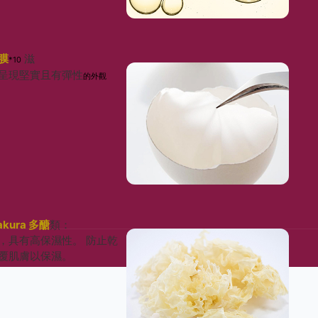
膜
滋
*10
呈現堅實且有彈性
的外觀
akura 多醣
類：
，具有高保濕性。 防止乾
覆肌膚以保濕。