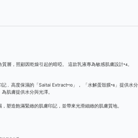
角質層，照顧因乾燥引起的暗啞。 這款乳液專為敏感肌膚設計
。
*4
印記
高度保濕的「Saitai Extract
」， 「水解蛋殼膜
」提供水分
，
*10
*6
，為肌膚提供水分與光澤。
濕，塑造飽滿緊緻的肌膚印記，並帶來光滑細緻的肌膚質地。