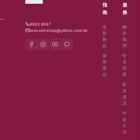
指
服
南
務
9663 8697
全
關
love.skinshop@yahoo.com.hk
部
於
商
我
品
們
搜
常
尋
見
商
問
品
題
配
送
資
訊
付
款
方
式