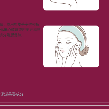
臉，並用整隻手掌輕輕按
果你擔心乾燥或想要更濕潤
請分幾層疊加。
種保濕美容成分