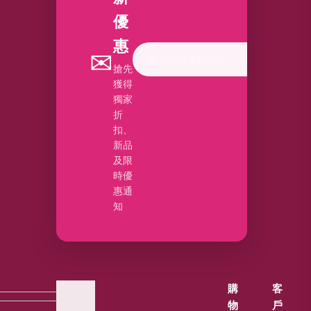
優
惠
✉
搶先
獲得
獨家
折
扣、
新品
及限
時優
惠通
知
購
客
物
戶