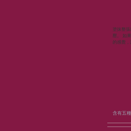
塗抹整張
壓。 如
的感覺，
含有五