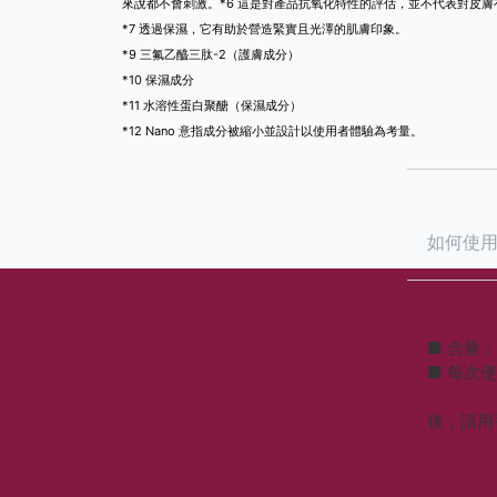
來說都不會刺激。*6 這是對產品抗氧化特性的評估，並不代表對皮
*7 透過保濕，它有助於營造緊實且光澤的肌膚印象。
*9 三氟乙醯三肽-2（護膚成分）
*10 保濕成分
*11 水溶性蛋白聚醣（保濕成分）
*12 Nano 意指成分被縮小並設計以使用者體驗為考量。
如何使
■ 含量：
■ 每次
後，請用