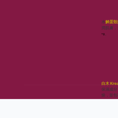
水
解蛋殼
潤肌膚，
。
*8
白木 Kre
保濕成分
燥，並包