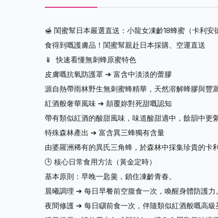
🍯 閨蜜幫日本嚴選直送：小龍女凍齡18蜂蜜（卡利安德
食得到嘅護膚品！閨蜜幫親赴日本採購、空運直送
📱 快速看懂無刺蜂原蜜特色
皮膚嘅抗氧防護罩 ➔ 富含中淡淡的蕾膠
源自熱帶雨林野生無刺蜜蜂精華，天然溶解蜂膠與豐
紅酒般奢華風味 ➔ 顛覆妳對死甜嘅認知
帶有類似紅酒的酸甜風味，味道酸甜適中，餘韻中更
特殊森林產出 ➔ 富含異三蜂獨有含量
由婆羅洲稀有的異氏三角蜂，於森林中採集珍貴的卡
🕒 核心日常食用方法（黃金定時）
基本原則：早晚一匙羹，鎖住凍齡青春。
晨曦調理 ➔ 每日早餐前空腹食一次，喚醒身體防護力
夜間修護 ➔ 每日瞓前食一次，伴隨類似紅酒般嘅高