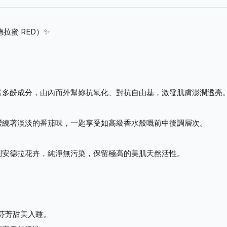
拉蜜 RED）✨
富多酚成分，由內而外幫妳抗氧化、對抗自由基，激發肌膚澎潤透亮
縈繞著淡淡的番茄味，一匙享受如高級香水般嘅前中後調層次。
利安德拉花卉，純淨無污染，保留極高的美肌天然活性。
。
級芬芳甜美入睡。