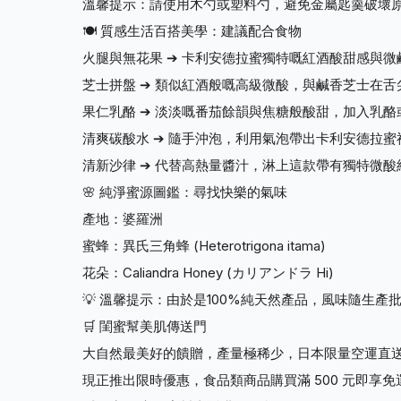
溫馨提示：請使用木勺或塑料勺，避免金屬匙羹破壞
🍽️ 質感生活百搭美學：建議配合食物
火腿與無花果 ➔ 卡利安德拉蜜獨特嘅紅酒酸甜感與
芝士拼盤 ➔ 類似紅酒般嘅高級微酸，與鹹香芝士在
果仁乳酪 ➔ 淡淡嘅番茄餘韻與焦糖般酸甜，加入乳
清爽碳酸水 ➔ 隨手沖泡，利用氣泡帶出卡利安德拉
清新沙律 ➔ 代替高熱量醬汁，淋上這款帶有獨特微
🌸 純淨蜜源圖鑑：尋找快樂的氣味
產地：婆羅洲
蜜蜂：異氏三角蜂 (Heterotrigona itama)
花朵：Caliandra Honey (カリアンドラ Hi)
💡 溫馨提示：由於是100%純天然產品，風味隨生
🛒 閨蜜幫美肌傳送門
大自然最美好的饋贈，產量極稀少，日本限量空運直送
現正推出限時優惠，食品類商品購買滿 500 元即享