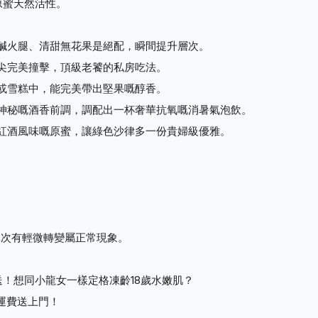
原蜜天然活性。
微鹹火腿、清甜無花果是絕配，瞬間提升層次。
舌尖完美撞擊，頂級老饕的私房吃法。
酪或雪糕中，能完美帶出堅果嘅醇香。
蜜神秘嘅酒香前調，調配出一杯奢華抗氧嘅消暑氣泡飲。
酸紅酒風味嘅原蜜，讓綠色沙律多一份貴婦級優雅。
產批次有輕微轉變屬正常現象。
！想同小龍女一樣定格凍齡18歲水嫩肌？
免運費送上門！