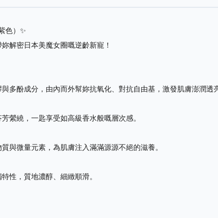
 紫色）✨
帶妳解密日本美魔女圈嘅逆齡新寵！
膠與多酚成分，由內而外幫妳抗氧化、對抗自由基，激發肌膚澎潤透
芬芳縈繞，一匙享受如高級香水般嘅層次感。
物質與微量元素，為肌膚注入滿滿源源不絕的滋養。
獨特性，質地濃醇、細緻順滑。