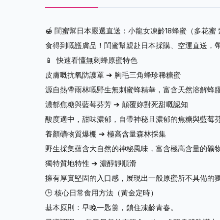
🍯 閨蜜幫日本嚴選直送：小龍女凍齡18蜂蜜（多花蜜
食得到嘅護膚品！閨蜜幫親赴日本採購、空運直送，
📱 快速看懂無刺蜂原蜜特色
皮膚嘅抗氧防護罩 ➔ 胸毛三角蜂珍稀糖蜜
源自熱帶雨林嘅野生無刺蜜蜂精華，富含天然溶解蜂
濃郁焦糖與藍莓芬芳 ➔ 顛覆妳對死甜嘅認知
酸度適中，甜味濃郁，自帶神秘且濃郁的焦糖與藍莓
養顏礦物質爆棚 ➔ 極高含量森林採集
野生採集蘊含大自然的神秘風味，富含極高含量的礦
獨特質地特性 ➔ 濃醇靜順滑
擁有厚實堅固的入口感，展現出一般原蜜所不具備的
🕒 核心日常食用方法（黃金定時）
基本原則：早晚一匙羹，鎖住凍齡青春。