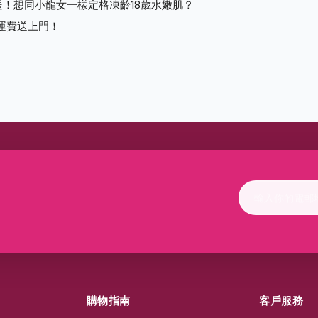
！想同小龍女一樣定格凍齡18歲水嫩肌？
免運費送上門！
購物指南
客戶服務