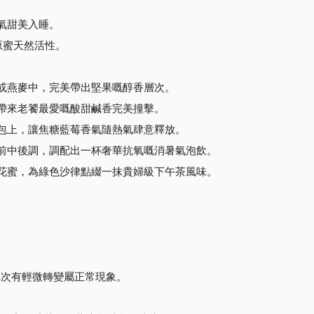
。
氣甜美入睡。
原蜜天然活性。
糕或燕麥中，完美帶出堅果嘅醇香層次。
能帶來老饕最愛嘅酸甜鹹香完美撞擊。
麵包上，讓焦糖藍莓香氣隨熱氣肆意釋放。
嘅前中後調，調配出一杯奢華抗氧嘅消暑氣泡飲。
多花蜜，為綠色沙律點綴一抹貴婦級下午茶風味。
產批次有輕微轉變屬正常現象。