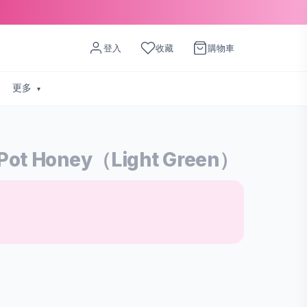
登入
收藏
購物車
更多
 Honey（Light Green）