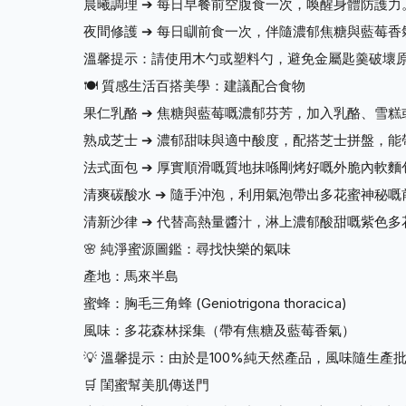
晨曦調理 ➔ 每日早餐前空腹食一次，喚醒身體防護力
夜間修護 ➔ 每日瞓前食一次，伴隨濃郁焦糖與藍莓香
溫馨提示：請使用木勺或塑料勺，避免金屬匙羹破壞
🍽️ 質感生活百搭美學：建議配合食物
果仁乳酪 ➔ 焦糖與藍莓嘅濃郁芬芳，加入乳酪、雪
熟成芝士 ➔ 濃郁甜味與適中酸度，配搭芝士拼盤，
法式面包 ➔ 厚實順滑嘅質地抹喺剛烤好嘅外脆內軟
清爽碳酸水 ➔ 隨手沖泡，利用氣泡帶出多花蜜神秘
清新沙律 ➔ 代替高熱量醬汁，淋上濃郁酸甜嘅紫色
🌸 純淨蜜源圖鑑：尋找快樂的氣味
產地：馬來半島
蜜蜂：胸毛三角蜂 (Geniotrigona thoracica)
風味：多花森林採集（帶有焦糖及藍莓香氣）
💡 溫馨提示：由於是100%純天然產品，風味隨生
🛒 閨蜜幫美肌傳送門