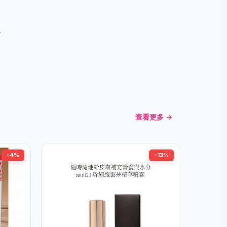
。
查看更多 →
-4%
-13%