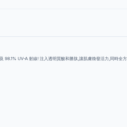
及 98.1% UV-A 射線! 注入透明質酸和勝肽,讓肌膚煥發活力,同時