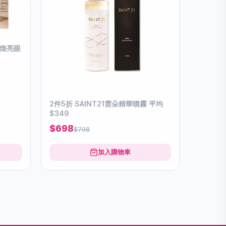
抗皺煥亮眼
2件5折 SAINT21雲朵精華噴霧 平均
$349
$698
$798
加入購物車