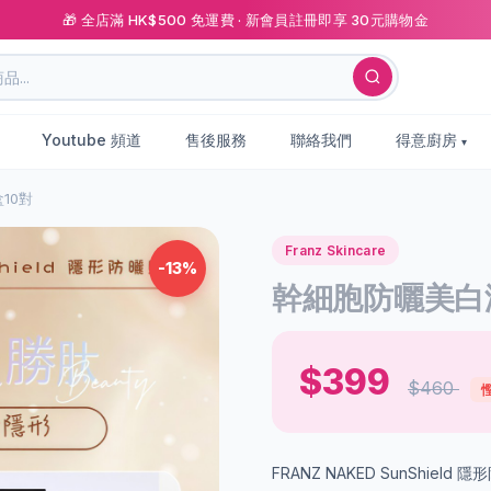
🎁 全店滿 HK$500 免運費 · 新會員註冊即享 30元購物金
Youtube 頻道
售後服務
聯絡我們
得意廚房
10對
Franz Skincare
-13%
幹細胞防曬美白淡
$399
$460
慳
FRANZ NAKED SunShie