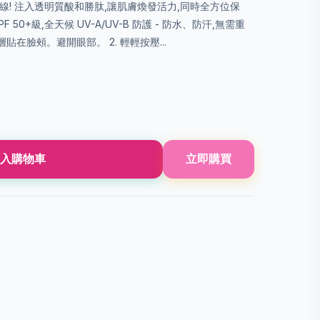
UV-A 射線! 注入透明質酸和勝肽,讓肌膚煥發活力,同時全方位保
PF 50+級,全天候 UV-A/UV-B 防護 - 防水、防汗,無需重
護層貼在臉頰。避開眼部。 2. 輕輕按壓...
入購物車
立即購買