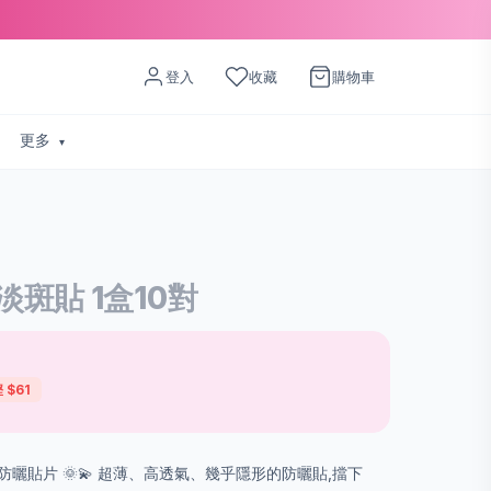
登入
收藏
購物車
更多
斑貼 1盒10對
 $61
ld 隱形防曬貼片 🌞💫 超薄、高透氣、幾乎隱形的防曬貼,擋下