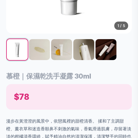
1
/ 5
慕橙｜保濕乾洗手凝露 30ml
$78
漫步在黃澄澄的風景中，依戀風裡的甜橙清香。 揉和了主調甜
橙、薰衣草和迷迭香順鼻不刺激的氣味，香氣滑過肌膚，存留著淡
淡的柑橘清香環繞，賦予精油自然的清潔保護，清潔雙手的同時也