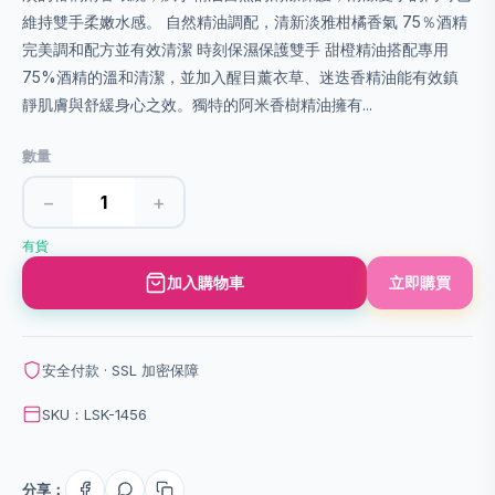
維持雙手柔嫩水感。 自然精油調配，清新淡雅柑橘香氣 75％酒精
完美調和配方並有效清潔 時刻保濕保護雙手 甜橙精油搭配專用
75%酒精的溫和清潔，並加入醒目薰衣草、迷迭香精油能有效鎮
靜肌膚與舒緩身心之效。獨特的阿米香樹精油擁有...
數量
−
+
有貨
加入購物車
立即購買
安全付款 · SSL 加密保障
SKU：LSK-1456
分享：