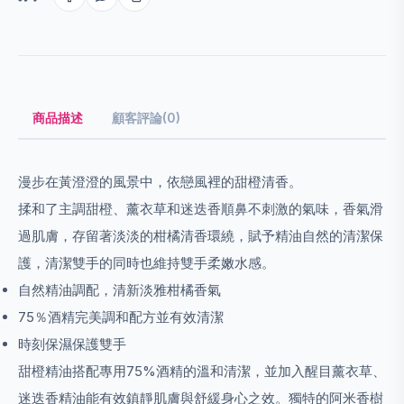
商品描述
顧客評論(0)
漫步在黃澄澄的風景中，依戀風裡的甜橙清香。
揉和了主調甜橙、薰衣草和迷迭香順鼻不刺激的氣味，香氣滑
過肌膚，存留著淡淡的柑橘清香環繞，賦予精油自然的清潔保
護，清潔雙手的同時也維持雙手柔嫩水感。
自然精油調配，清新淡雅柑橘香氣
75％酒精完美調和配方並有效清潔
時刻保濕保護雙手
甜橙精油搭配專用75%酒精的溫和清潔，並加入醒目薰衣草、
迷迭香精油能有效鎮靜肌膚與舒緩身心之效。獨特的阿米香樹