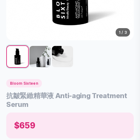
1
/ 3
Bloom Sixteen
抗皺緊緻精華液 Anti-aging Treatment
Serum
$659