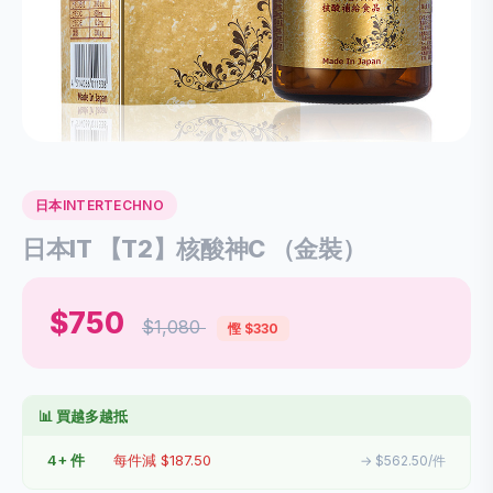
日本INTERTECHNO
日本IT 【T2】核酸神C （金裝）
$750
$1,080
慳 $330
📊 買越多越抵
4+ 件
每件減 $187.50
→ $562.50/件