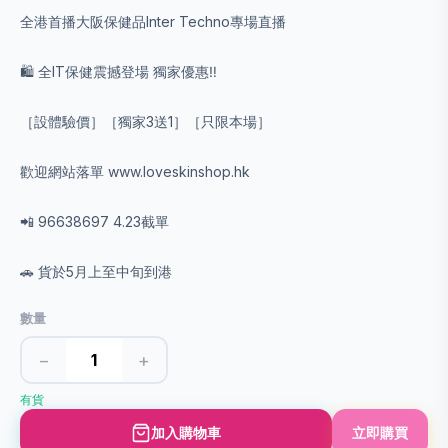
全港首播大阪保健品Inter Techno專場直播
🛍 全IT保健震撼登場 獨家優惠‼️
［設體驗價］［獨家3送1］［只限本場］
歡迎網站落單 www.loveskinshop.hk
📲 96638697 4.23截單
🚗 貨於5月上至中旬到港
數量
−
+
有貨
加入購物車
立即購買