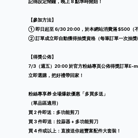
記得設定鬧鐘，晚上 8 點準時開始！
【參加方法】
① 即日起至 6/30 20:00，於本網站消費滿 $500
② 訂單成立即自動獲得抽獎資格（每筆訂單一次抽獎
【得獎公佈】
7/3（週五）20:00 於官方粉絲專頁公佈得獎訂單E-
立即選購，把好禮帶回家！
粉絲專享🎁 全場爆款優惠「多買多送」
（單品區適用）
買 2 件即送：多功能剪刀
買 3 件即送：拉蒜器 + 多功能剪刀
買 4 件或以上：直接送你超豐富配件大套裝！