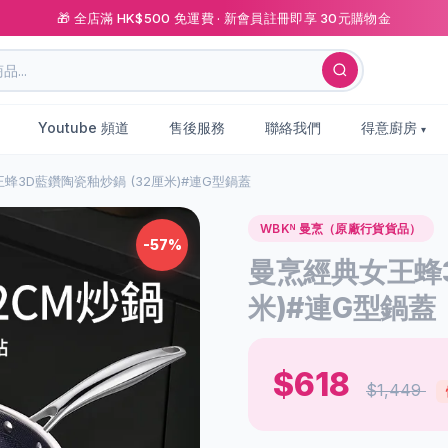
🎁 全店滿 HK$500 免運費 · 新會員註冊即享 30元購物金
Youtube 頻道
售後服務
聯絡我們
得意廚房
蜂3D藍鑽陶瓷釉炒鍋 (32厘米)#連G型鍋蓋
WBKᴺ 曼烹（原廠行貨貨品）
-57%
曼烹經典女王蜂3
米)#連G型鍋蓋
$618
$1,449