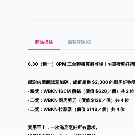
商品描述
顧客評論(0)
6.30（週一）8PM 三台聯播震撼登場！✨
閨蜜幫好禮
感謝供應商誠意加碼，總值超過 $2,300 的廚房好物
· 頭獎：WBKN 16CM 煎鍋（價值 $628／個）共 2 位
· 二獎：WBKN 廚房剪刀（價值 $128／個）共 4 位
· 二獎：WBKN 拉蒜器（價值 $148／個）共 4 位
實用至上，一次滿足烹飪所有需求。