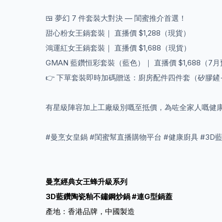
🍱 夢幻 7 件套裝大對決 — 閨蜜推介首選！
甜心粉女王鍋套裝｜ 直播價 $1,288（現貨）
鴻運紅女王鍋套裝｜ 直播價 $1,688（現貨）
GMAN 藍鑽恒彩套裝（藍色）｜ 直播價 $1,688（7
👉 下單套裝即時加碼贈送：廚房配件四件套（矽膠鏟
有星級陣容加上工廠級別嘅至抵價，為咗全家人嘅健康，呢
#曼烹女皇鍋 #閨蜜幫直播購物平台 #健康廚具 #3D藍
曼烹經典女王蜂升級系列
3D藍鑽陶瓷釉不鏽鋼炒鍋 #連G型鍋蓋
產地：香港品牌，中國製造