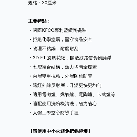
規格：30厘米
主要特點：
・國際KFCC專利藍鑽陶瓷釉
・拒絕化學塗層，堅守食品安全
・物理不粘鍋，耐磨耐刮
・3D FT 旋風花紋，開放紋路使食物懸浮
・七層複合結構，熱力均勻全覆蓋
・內層雙重抗粘，外層防焦防黃
・遠紅外線反射層，升溫更快更均勻
・適用電磁爐、燃氣爐、電陶爐、卡式爐等
・適配使用洗碗機清洗，省力省心
・人體工學空心防燙手握
【請使用中小火避免把鍋燒燶】