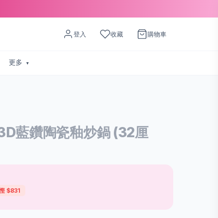
登入
收藏
購物車
更多
D藍鑽陶瓷釉炒鍋 (32厘
慳 $831