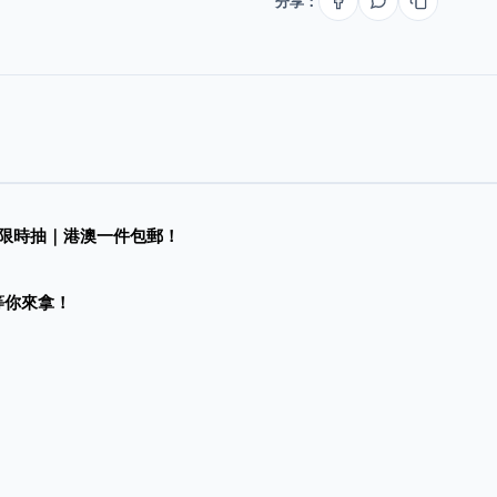
分享：
限時抽｜
港澳一件包郵！
等你來拿！