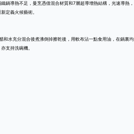
彌補鐵鍋導熱不足，曼烹憑借混合材質和7層超導增熱結構，光速導熱
重新定義火候藝術。
的食醋和水充分混合後煮沸倒掉擦乾後，用軟布沾一點食用油，在鍋裏
，亦支持洗碗機。