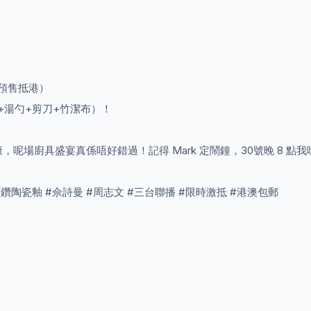
月預售抵港）
+湯勺+剪刀+竹潔布）！
場廚具盛宴真係唔好錯過！記得 Mark 定鬧鐘，30號晚 8 點我哋
鑽陶瓷釉 #佘詩曼 #周志文 #三台聯播 #限時激抵 #港澳包郵