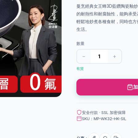
曼烹經典女王蜂3D藍鑽陶瓷釉炒鍋
的耐熱性和耐腐蝕性，能夠承受
輕鬆地炒煮各種食材，同時也方
生活。
數量
−
+
有貨
加
安全付款 · SSL 加密保障
SKU：MP-WK32-HK-SIL