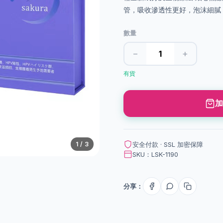
數量
−
+
有貨
加
1
/
3
安全付款 · SSL 加密保障
SKU：LSK-1190
分享：