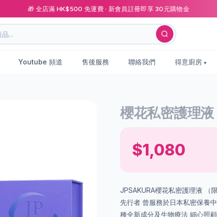
🎁 全店滿 HK$500 免運費 · 新會員註冊即享 30元購物金
Youtube 頻道
售後服務
聯絡我們
得意廚房
櫻花私密護理液 
$1,080
JPSAKURA櫻花私密護理液 （限
先行者 曾服務於日本私密保養中
種全新成分及生物療法 細心照顧女性健康 ［特色］ 最‭‮日新‬‬