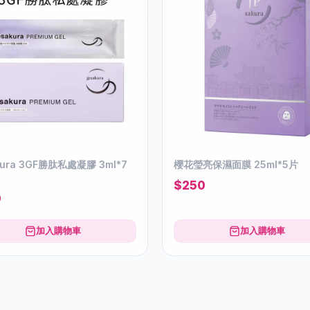
 3GF勝肽私‮凝處‬膠 3ml*7
櫻花瑩亮保濕面膜 25ml*5片
$250
0
加入購物車
加入購物車