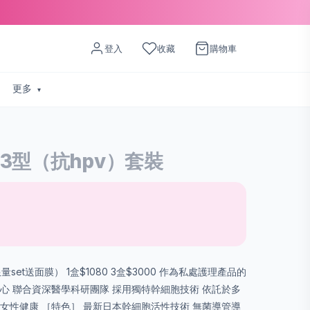
登入
收藏
購物車
更多
3型（抗hpv）套裝
量set送面膜） 1盒$1080 3盒$3000 作為私處護理產品的
心 聯合資深醫學科研團隊 採用獨特幹細胞技術 依託於多
本幹細‭‮性活胞‬‬技術 無菌‭‮導管導‬‬