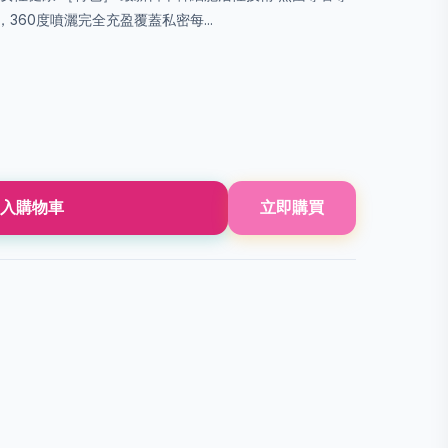
管，吸‭‮更性透滲收‬‬好，泡沫‭‮細‬‬膩，360度‭‮完灑噴‬‬全充‭‮覆盈‬‬蓋‭‮每密私‬...
入購物車
立即購買