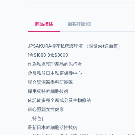
商品描述
顧客評論(0)
JPSAKURA櫻花私密護理液 （限量set送面膜）
1盒$1080 3盒$3000
作為私處護理產品的先行者
曾服務於日本私密保養中心
聯合資深醫學科研團隊
採用獨特幹細胞技術
依託於多種全新成分及生物療法
細心照顧女性健康
［特色］
最‭‮日新‬‬本幹細‭‮性活胞‬‬技術