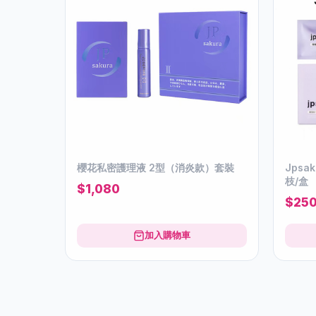
櫻花私密護理液 2型（消炎款）套裝
Jpsakura
枝/盒
$1,080
$25
加入購物車