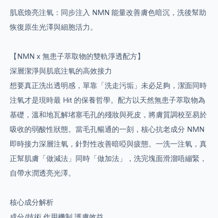
肌底煥亮注氧：同步注入 NMN 能量改善膚色暗沉，洗後幫助
恢復原生光澤與細胞活力。
【NMN x 無患子萃取物的雙軌淨透配方】
深層潔淨與肌底注氧的高效接力
想要真正洗出透明感，單靠「洗走污垢」未必足夠，潔面同時
注氧才是現時最 Hit 的保養哲學。配方以天然無患子萃取物為
基礎，溫和地瓦解堵塞毛孔的殘妝與死皮，將膚質調校至易於
吸收的弱酸性狀態。當毛孔暢通的一刻，核心抗老成分 NMN
即時接力深層注氧，針對性改善暗啞與疲態。一洗一注氧，真
正幫肌膚「做減法」同時「做加法」，洗完塊面滑溜唔繃緊，
自帶水潤透亮光澤。
核心成分解析
成分/技術 作用機制 護膚效益