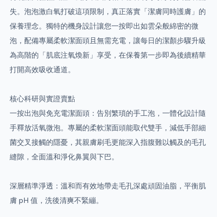
失。泡泡激白氧打破這項限制，真正落實「潔膚同時護膚」的
保養理念。獨特的機身設計讓您一按即出如雲朵般綿密的微
泡，配備專屬柔軟潔面頭且無需充電，讓每日的潔顏步驟升級
為高階的「肌底注氧煥新」享受，在保養第一步即為後續精華
打開高效吸收通道。
核心科研與實證賣點
一按出泡與免充電潔面頭：告別繁瑣的手工泡，一體化設計隨
手釋放活氧微泡。專屬的柔軟潔面頭能取代雙手，減低手部細
菌交叉接觸的隱憂，其親膚刷毛更能深入指腹難以觸及的毛孔
縫隙，全面溫和淨化鼻翼與下巴。
深層精準淨透：溫和而有效地帶走毛孔深處頑固油脂，平衡肌
膚 pH 值，洗後清爽不緊繃。