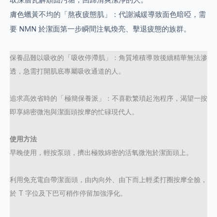
膚色蠟黃不均的「熬夜疲態肌」：代謝減緩導致面色暗啞，需
要 NMN 於潔面第一步瞬間注氧煥亮、擊退疲態的族群。
保養品難以吸收的「吸收停滯肌」：角質堆積導致後續精華無法滲
透，急需打開肌底專屬吸收通道的人。
追求高效省時的「極簡保養派」：不喜歡繁瑣起泡程序，渴望一按
即享綿密微泡與潔面頭按摩的忙碌現代人。
使用方法
早晚使用，輕按泵頭，擠出極致綿密的活氧微泡於潔面頭上。
利用免充電自帶潔面頭，由內向外、由下而上輕柔打圈按摩全臉，
於
T
字位及下巴可稍作停留加強淨化。