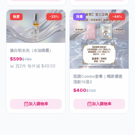
熱賣
-23%
限量
-44%
激白初水光（水油噴霧）
$599
$780
📊 買2件 每件減 $49.50
面膜Combo套餐｜獨家優惠
混款10送2
$400
$720
加入購物車
加入購物車