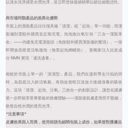
以清水洗淨感受水潤光澤，並立即塗抹後續精華以鎖住細胞活性。
與市場同類產品的差異化優勢
市面上的潔面產品往往僅具備「清潔」或「起泡」單一功能，而潔
面儀則需額外購買並定期充電。泡泡激白氧引領「三合一潔面革
命」
——
內建免充電潔面頭（免除額外購買潔面儀的繁瑣）、一按
即釋放高密度活氧微泡（無需起泡網輔助）、更獨家注入抗老成
分
NMN
實現「邊洗邊養」。
相較於市面上單一的「清潔型」產品，我們在溫和帶走污垢的同
時，為肌底注入鮮活氧氣，有助改善暗沉並放大後續保養的吸收
力。這項「清潔、起泡、注氧」三效合一的創新設計，讓您在護膚
第一步即能享受專業級的煥膚體驗
——
潔面後肌膚柔滑而不緊繃，
散發自然水潤的透亮光澤。
*注意事項*
皮膚效果因人而異，使用前請先細閱包裝上成份，
如果曾對護膚品