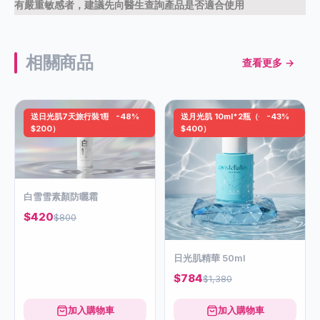
有嚴重敏感者，建議先向醫生查詢產品是否適合使用
相關商品
查看更多 →
送日光肌7天旅行裝1瓶（價值
-48%
送月光肌 10ml*2瓶（價值
-43%
$200）
$400）
白雪雪素顏防曬霜
$420
$800
日光肌精華 50ml
$784
$1,380
加入購物車
加入購物車