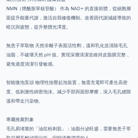
NMN（煙酰胺單核苷酸） 作為 NAD+ 的直接前體，從細胞層
面提升能量代謝，激活自我修復機制。改善因代謝減緩導致的
暗沉與疲態，提升整體光澤度。
無患子萃取物 天然非離子表面活性劑，溫和乳化並清除毛孔
油脂，不破壞天然 pH 值。實現深層清潔並維持皮脂膜完整，
避免過度清潔引發敏感。
智能微泡泵頭 物理性按壓起泡裝置，無需充電即可產生高密
度、低刺激性綿密泡沫。減少手部與面部摩擦，深入毛孔縫隙
溫和帶走污染物。
專屬推薦對象
毛孔易堵塞的「油痘粉刺肌」：油脂分泌旺盛，需要無患子萃
取深層瓦解頑固污垢，回歸清爽潔淨的人。