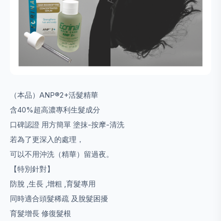
（本品）ANP®2+活髮精華
含40%超高濃專利生髮成分
口碑認證 用方簡單 塗抹-按摩-清洗
若為了更深入的處理，
可以不用沖洗（精華）留過夜。
【特別針對】
防脫 ,生長 ,增粗 ,育髮專用
同時適合頭髮稀疏 及脫髮困擾
育髮增長 修復髮根