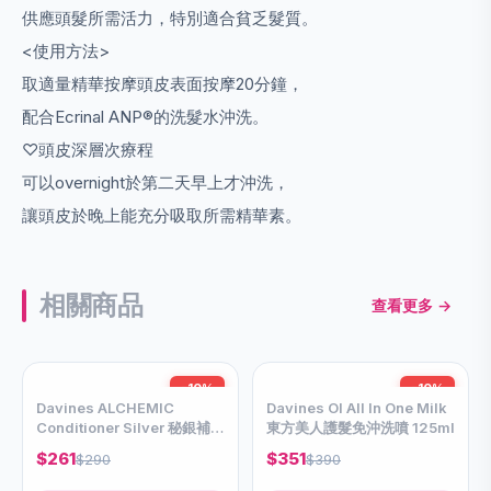
供應頭髮所需活力，特別適合貧乏髮質。
<使用方法>
取適量精華按摩頭皮表面按摩20分鐘，
配合Ecrinal ANP®的洗髮水沖洗。
♡頭皮深層次療程
可以overnight於第二天早上才沖洗，
讓頭皮於晚上能充分吸取所需精華素。
相關商品
查看更多 →
-10%
-10%
Davines ALCHEMIC
Davines OI All In One Milk
Conditioner Silver 秘銀補色
東方美人護髮免沖洗噴 125ml
輕髮膜280ml
$261
$351
$290
$390