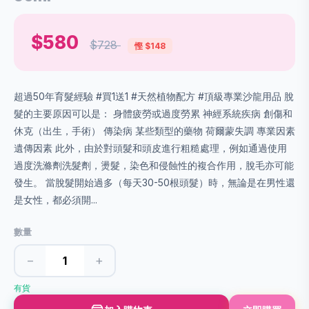
$580
$728
慳 $148
超過50年育髮經驗 #買1送1 #天然植物配方 #頂級專業沙龍用品 脫
髮的主要原因可以是： 身體疲勞或過度勞累 神經系統疾病 創傷和
休克（出生，手術） 傳染病 某些類型的藥物 荷爾蒙失調 專業因素
遺傳因素 此外，由於對頭髮和頭皮進行粗糙處理，例如通過使用
過度洗滌劑洗髮劑，燙髮，染色和侵蝕性的複合作用，脫毛亦可能
發生。 當脫髮開始過多（每天30-50根頭髮）時，無論是在男性還
是女性，都必須開...
數量
−
+
有貨