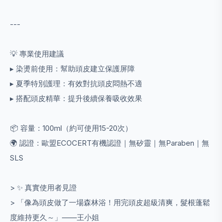
---
💡 專業使用建議
▸ 染燙前使用：幫助頭皮建立保護屏障
▸ 夏季特別護理：有效對抗頭皮悶熱不適
▸ 搭配頭皮精華：提升後續保養吸收效果
📦 容量：100ml（約可使用15-20次）
🌍 認證：歐盟ECOCERT有機認證｜無矽靈｜無Paraben｜無
SLS
> ✨ 真實使用者見證
> 「像為頭皮做了一場森林浴！用完頭皮超級清爽，髮根蓬鬆
度維持更久～」——王小姐