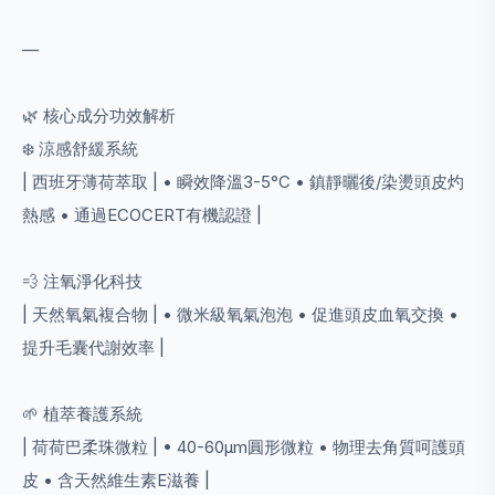
—
🌿 核心成分功效解析
❄️ 涼感舒緩系統
| 西班牙薄荷萃取 | • 瞬效降溫3-5°C • 鎮靜曬後/染燙頭皮灼
熱感 • 通過ECOCERT有機認證 |
💨 注氧淨化科技
| 天然氧氣複合物 | • 微米級氧氣泡泡 • 促進頭皮血氧交換 •
提升毛囊代謝效率 |
🌱 植萃養護系統
| 荷荷巴柔珠微粒 | • 40-60μm圓形微粒 • 物理去角質呵護頭
皮 • 含天然維生素E滋養 |