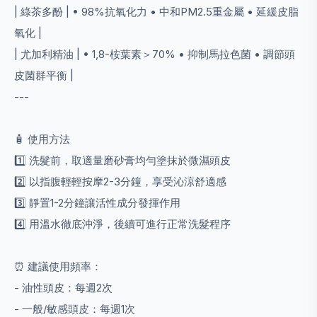
| 綠茶多酚 | • 98%抗氧化力 • 中和PM2.5重金屬 • 延緩皮脂
氧化 |
| 尤加利精油 | • 1,8-桉葉素＞70% • 抑制馬拉色菌 • 調節頭
皮菌群平衡 |
---
🧴 使用方法
1️⃣ 洗髮前，取適量磨砂膏均勻塗抹於微濕頭皮
2️⃣ 以指腹輕輕按摩2-3分鐘，享受沁涼舒適感
3️⃣ 靜置1-2分鐘讓活性成分發揮作用
4️⃣ 用溫水徹底沖淨，後續可進行正常洗髮程序
⏰ 建議使用頻率：
- 油性頭皮：每週2次
- 一般/敏感頭皮：每週1次