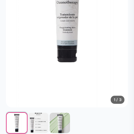
1
/ 3