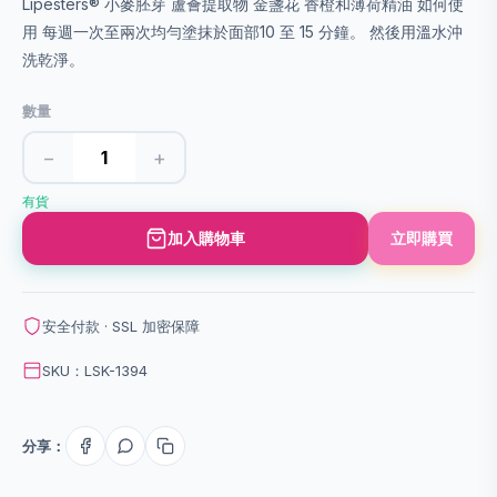
Lipesters® 小麥胚芽 蘆薈提取物 金盞花 香橙和薄荷精油 如何使
用 每週一次至兩次均勻塗抹於面部10 至 15 分鐘。 然後用溫水沖
洗乾淨。
數量
−
+
有貨
加入購物車
立即購買
安全付款 · SSL 加密保障
SKU：LSK-1394
分享：