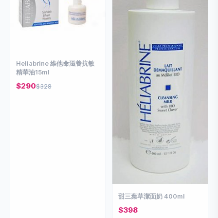
Heliabrine 維他命滋養抗敏
精華油15ml
$290
$328
甜三葉草潔面奶 400ml
$398