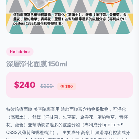
Heliabrine
深層淨化面膜 150ml
$240
$300
慳 $60
特效暗瘡面膜 美容院專業用 這款面膜富含植物提取物，可淨化
（高嶺土）、舒緩（洋甘菊、矢車菊、金盞花、聖約翰草、青檸
花、蘆薈）並幫助調節過多的皮脂分泌（專利成分Lipesters®
C8SS及薄荷和香橙精油）。 主要成分 高嶺土 絲滑專利控油成分