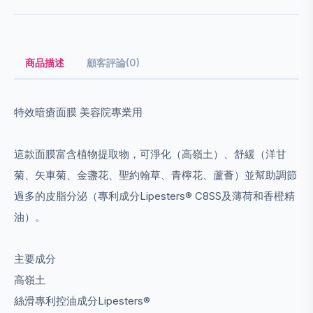
商品描述
顧客評論(0)
特效暗瘡面膜 美容院專業用
這款面膜富含植物提取物，可淨化（高嶺土）、舒緩（洋甘
菊、矢車菊、金盞花、聖約翰草、青檸花、蘆薈）並幫助調節
過多的皮脂分泌（專利成分Lipesters® C8SS及薄荷和香橙精
油）。
主要成分
高嶺土
絲滑專利控油成分Lipesters®