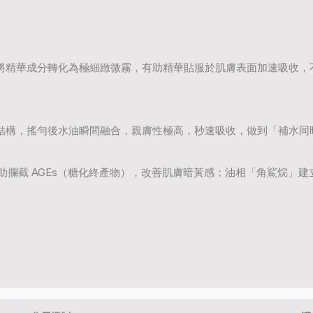
將精華成分轉化為極細緻微霧，有助精華貼服於肌膚表面加速吸收，
結構，搖勻後水油瞬間融合，親膚性極高，秒速吸收，做到「補水同
助攔截
AGEs
（糖化終產物），改善肌膚暗黃感；油相「角鯊烷」建