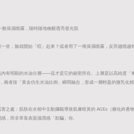
一般保濕噴霧，隨時隨地喚醒透亮發光肌
房一坐，臉就開始「啞」起來？或者用了一堆保濕噴霧，反而越噴越
瓶內有明顯的水油分層
——
這才是它的秘密所在。上層是以高純度「
，兩者按「黃金仿生水油比例」瞬間融合，形成一層輕盈的微乳化精
厲害之處：肌肽在水相中主動攔截導致肌膚暗黃的
AGEs
（糖化終產
潤感，而非單靠表面濕潤感「欺騙」你。