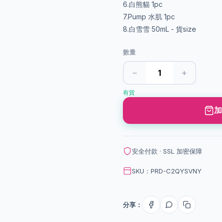
6.白熊貓 1pc
7.Pump 水肌 1pc
8.白雪雪 50mL - 貨size
數量
−
+
有貨
加
安全付款 · SSL 加密保障
SKU：PRD-C2QYSVNY
分享：