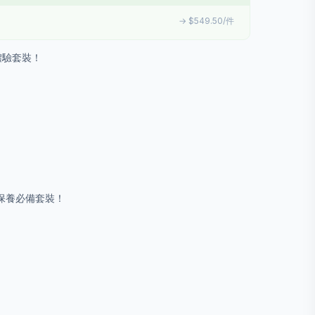
→ $549.50/件
 日體驗套裝！
夏天保養必備套裝！