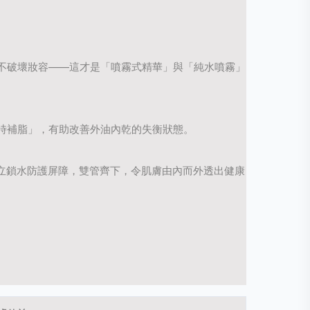
不破壞妝容
——
這才是「噴霧式精華」與「純水噴霧」
時補脂」，有助改善外油內乾的失衡狀態。
立鎖水防護屏障，雙管齊下，令肌膚由內而外透出健康