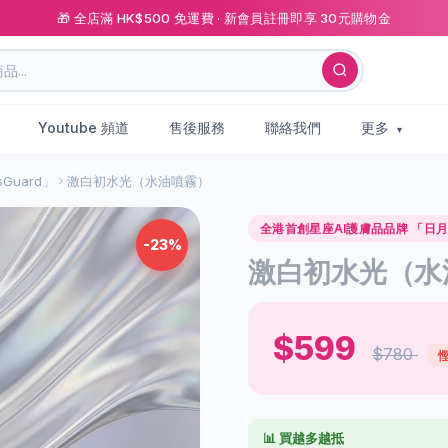
🎁 全店滿 HK$500 免運費 · 新會員註冊即享 30元購物金
Youtube 頻道
售後服務
聯絡我們
更多
Guard」
激白初水光（水油噴霧）
全港首創星座AI護膚品品牌 「日月星
-23%
激白初水光（水
$599
$780
慳
📊 買越多越抵