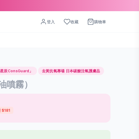
登入
收藏
購物車
辰ConsGuard」
去黃抗氧專場 日本碳酸注氧護膚品
油噴霧）
 $181