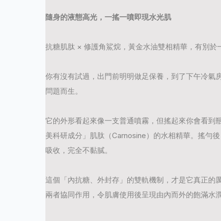
隨身的液態高光，一搖一噴即現水光肌
抗糖肌肽
×
修護角鯊烷，黃金水油雙相精華，有別於
你有沒有試過，出門前明明做足保養，到了下午冷氣
問題而生。
它的外形看起來像一支普通噴霧，但搖起來你會看到
美科研成分」肌肽（
Carnosine
）的水相精華。搖勻後
吸收，完全不黏膩。
這個「內抗糖、外封存」的雙軌機制，才是它真正的
兩者協同作用，令肌膚使用後呈現由內而外的飽滿水