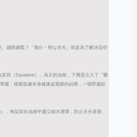
乾、越噴越緊？「激白・初な水光」就是為了解決這些
角鯊烷（
Squalane
）」為主的油相，下層是注入了「醫
華霧，模擬肌膚本身健康皮脂膜的結構，一噴即服貼
物），角鯊烷在油相中建立鎖水屏障，防止水分蒸發。