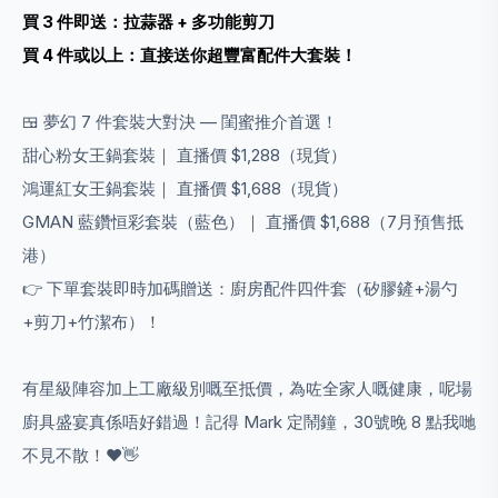
買 3 件即送：拉蒜器 + 多功能剪刀
買 4 件或以上：直接送你超豐富配件大套裝！
🍱 夢幻 7 件套裝大對決 — 閨蜜推介首選！
甜心粉女王鍋套裝｜ 直播價 $1,288（現貨）
鴻運紅女王鍋套裝｜ 直播價 $1,688（現貨）
GMAN 藍鑽恒彩套裝（藍色）｜ 直播價 $1,688（7月預售抵
港）
👉 下單套裝即時加碼贈送：廚房配件四件套（矽膠鏟+湯勺
+剪刀+竹潔布）！
有星級陣容加上工廠級別嘅至抵價，為咗全家人嘅健康，呢場
廚具盛宴真係唔好錯過！記得 Mark 定鬧鐘，30號晚 8 點我哋
不見不散！❤️👋