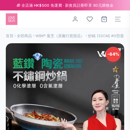
🎁 全店滿 HK$500 免運費 · 新會員註冊即享 30元購物金
首頁
全部商品
WBKᴺ 曼烹（原廠行貨貨品）
炒鍋 (32CM) #G型蓋
-64%