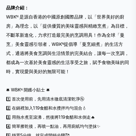
品牌介紹：
WBKᴺ 是源自香港的中國原創國際品牌，以「世界美好的廚
房」為理念，以「提供優質的美味靈感與精緻烹煮」為目標，
不斷革新進化，力求打造最完美的烹調用具！作為全球「曼
烹」美食靈感引領者，WBKᴺ提倡導「曼烹細煮」的生活方
式，通過將美食烹調與生活情景的完美結合，讓每一次烹調，
都成為一次基於美食靈感的生活享受之旅，賦予食物美味的同
時，實現愛與美好的無限可能！
🛎️ WBKᴺ 開鑊小貼士 🛎️
1️⃣ 首次使用前，先用清水徹底清潔乾淨🚰
2️⃣ 在鍋裡加入1:19食醋和水攪拌均勻混合💧
3️⃣ 用熱水煮至滾沸，然後將1:19食醋和水倒走🔥
4️⃣ 簡單擦乾後，再噴一點油，再用廚紙均勻塗抹✨
5️⃣ 靜置5分鐘，就完成開鍋步驟🥰