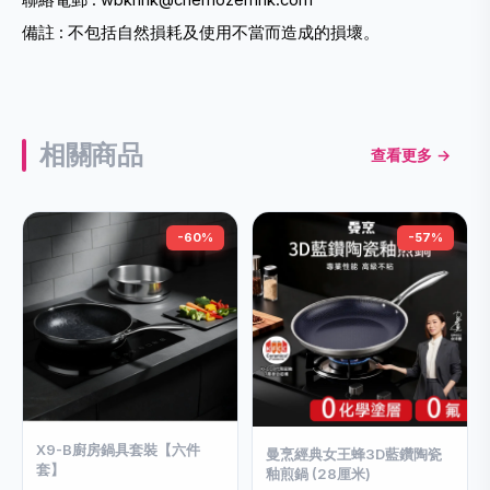
聯絡電郵 : wbknhk@chernozemhk.com
備註 : 不包括自然損耗及使用不當而造成的損壞。
相關商品
查看更多 →
-60%
-57%
X9-B廚房鍋具套裝【六件
曼烹經典女王蜂3D藍鑽陶瓷
套】
釉煎鍋 (28厘米)