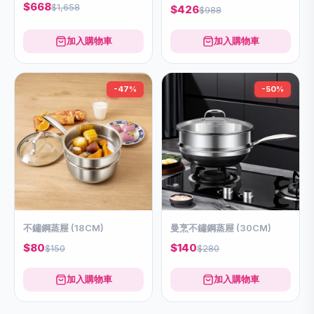
$668
$1,658
$426
$988
加入購物車
加入購物車
-47%
-50%
不鏽鋼蒸屜 (18CM)
曼烹不鏽鋼蒸屜 (30CM)
$80
$140
$150
$280
加入購物車
加入購物車