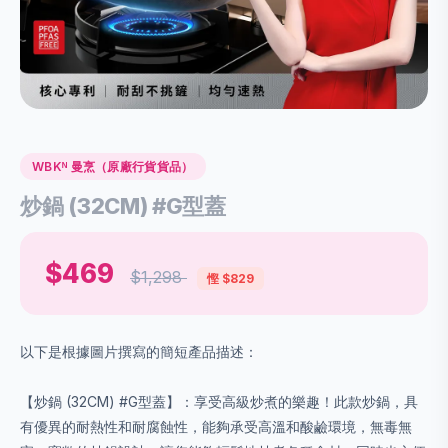
WBKᴺ 曼烹（原廠行貨貨品）
炒鍋 (32CM) #G型蓋
$469
$1,298
慳 $829
以下是根據圖片撰寫的簡短產品描述：
【炒鍋 (32CM) #G型蓋】：享受高級炒煮的樂趣！此款炒鍋，具
有優異的耐熱性和耐腐蝕性，能夠承受高溫和酸鹼環境，無毒無