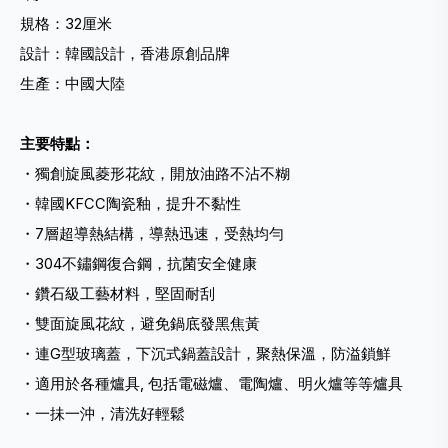
規格：32厘米
設計：韓國設計，香港原創品牌
生產：中國大陸
主要特點：
・獨創旋風菱形花紋，開放油路不沾不糊
・韓國KFCC陶瓷釉，提升不黏性
・7層超導熱結構，導熱迅速，受熱均勻
・304不鏽鋼復合鋼，抗菌安全健康
・鑽石級工藝材料，堅固耐刮
・雙面旋風花紋，避免鍋底發黑焦黃
・連G型玻璃蓋，下沉式鍋蓋設計，聚熱保溫，防溢鎖鮮
・適用於各種爐具, 包括電磁爐、電陶爐、明火爐等等爐具
・一抺一沖，清洗好輕鬆