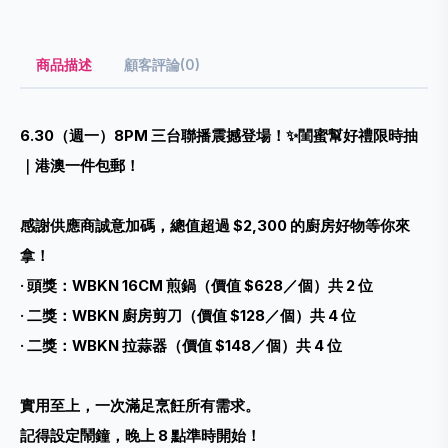
商品描述
顧客評論(0)
6.30（週一）8PM 三台聯播震撼登場！✨
閨蜜幫好禮限時抽
｜
港澳一件包郵！
感謝供應商誠意加碼，總值超過 $2,300 的廚房好物等你來
拿！
· 頭獎：WBKN 16CM 煎鍋（價值 $628／個）共 2 位
· 二獎：WBKN 廚房剪刀（價值 $128／個）共 4 位
· 二獎：WBKN 拉蒜器（價值 $148／個）共 4 位
實用至上，一次滿足烹飪所有需求。
記得設定鬧鐘，晚上 8 點準時開始！