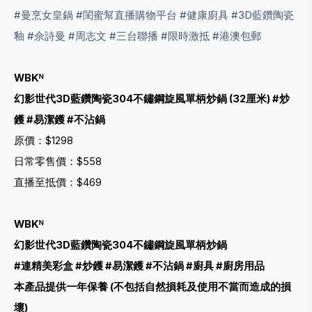
#曼烹女皇鍋 #閨蜜幫直播購物平台 #健康廚具 #3D藍鑽陶瓷
釉 #佘詩曼 #周志文 #三台聯播 #限時激抵 #港澳包郵
WBKᴺ
幻影世代3D藍鑽陶瓷304不鏽鋼旋風單柄炒鍋 (32厘米) #炒
鑊 #易潔鑊 #不沾鍋
原價：$1298
日常零售價：$558
直播至抵價：$469
WBKᴺ
幻影世代3D藍鑽陶瓷304不鏽鋼旋風單柄炒鍋
#連精美彩盒 #炒鑊 #易潔鑊 #不沾鍋 #廚具 #廚房用品
本產品提供一年保養 (不包括自然損耗及使用不當而造成的損
壞)