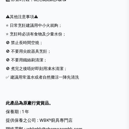
⚠️其他注意事項⚠️
⭐️ 日常烹飪建議用中小火就夠；
⭐️ 烹飪時必須有食物及少量水份；
🚫 禁止長時間空燒；
🚫 不要用尖銳器具烹飪；
🚫 不要用鐵絲刷清潔；
🚫 煮完之後唔好即刻用凍水清潔；
✅ 建議用常溫水或者自然攤涼一陣先清洗
此產品為原廠行貨貨品。
保養期 : 1 年
提供保養之公司 : WBKᴺ廚具專門店