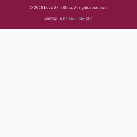
© 2026 Love Skin Shop. All rights reserved.
網頁設計 由
EC Shop City
提供