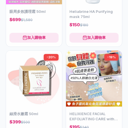
眼周多效護理霜 50ml
Heliabrine HA Purifying
mask 75ml
$699
$1,580
$150
$180
加入購物車
加入購物車
-20%
-19%
絲滑水嫩霜 50ml
HELIXIENCE FACIAL
EXFOLIATING CARE with
$399
$500
Caviar & Grape extract
$195
$240