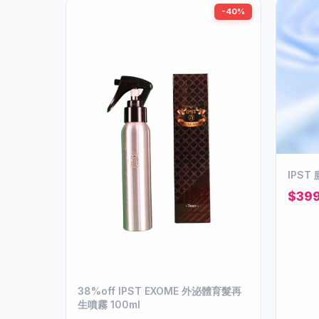
-40%
IPST
$39
38%off IPST EXOME 外泌體育髮再
生噴霧 100ml