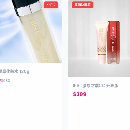
-41%
養顏防曬霜
 膠原化妝水 120g
9
$680
IPST膠原防曬CC 升級版
$399