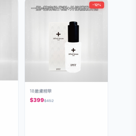
-12%
18嫩膚精華
$399
$452