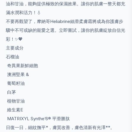
油和甘油，能夠提供極致的保濕效果。讓你的肌膚一整天都充
滿水潤和活力！💧
不要再觀望了，摩納哥Heliabrine絲滑柔膚霜將成為你護膚步
驟中不可或缺的寵愛之選。立即嘗試，讓你的肌膚綻放自信光
彩！✨💖
主要成分
石榴油
奇異果新鮮細胞
澳洲堅果 &
葡萄籽油
白茅
植物甘油
維生素E
MATRIXYL Synthe’6® 平滑勝肽
日復一日，細紋撫平*，膚質改善，膚色清新有光澤**。