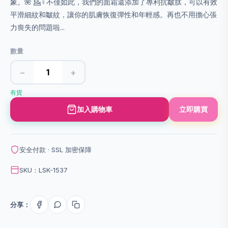
象。🌺 💁♀️不僅如此，我們的面霜還添加了專利抗皺肽，可以有效
平滑細紋和皺紋，讓你的肌膚恢復彈性和年輕感。再也不用擔心張
力喪失的問題啦...
數量
−
+
有貨
加入購物車
立即購買
安全付款 · SSL 加密保障
SKU：LSK-1537
分享：