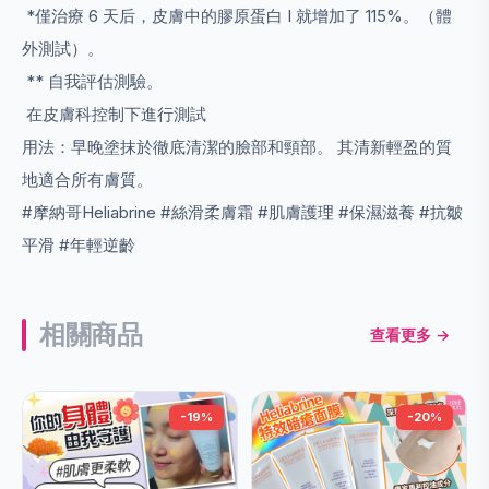
*僅治療 6 天后，皮膚中的膠原蛋白 I 就增加了 115%。（體
外測試）。
** 自我評估測驗。
在皮膚科控制下進行測試
用法：早晚塗抹於徹底清潔的臉部和頸部。 其清新輕盈的質
地適合所有膚質。
#摩納哥Heliabrine #絲滑柔膚霜 #肌膚護理 #保濕滋養 #抗皺
平滑 #年輕逆齡
相關商品
查看更多 →
-19%
-20%