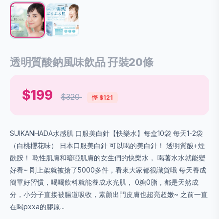
透明質酸鈉風味飲品 孖裝20條
$199
$320
慳 $121
SUIKANHADA水感肌 口服美白針【快樂水】每盒10袋 每天1-2袋
（白桃櫻花味） 日本口服美白針 可以喝的美白針！ 透明質酸+煙
酰胺！ 乾性肌膚和暗啞肌膚的女生們的快樂水， 喝著水水就能變
好看~ 剛上架就被搶了5000多件，看來大家都很識貨哦 每天養成
簡單好習慣，喝喝飲料就能養成水光肌， 0糖0脂，都是天然成
分，小分子直接被腸道吸收，素顏出門皮膚也超亮超嫩~ 之前一直
在喝pxxa的膠原...