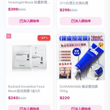
Overnight Mask 松露舒潤彈
377白雪公主美白霜
嫩面膜 50ml
$399
$500
$299
$899
加入購物車
加入購物車
-27%
Radiant Essential Face
SUIKANHADA 橡皮擦泥膜
Mask肌光面膜 1盒5片
100g
$240
$220
$330
加入購物車
加入購物車