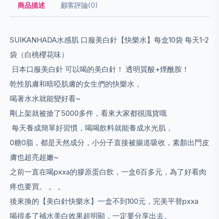
商品描述
顧客評論(0)
SUIKANHADA水感肌 口服美白針【快樂水】每盒10袋 每天1-2
袋（白桃櫻花味）
日本口服美白針 可以喝的美白針！ 透明質酸+煙酰胺！
乾性肌膚和暗啞肌膚的女生們的快樂水，
喝著水水就能變好看~
剛上架就被搶了5000多件，看來大家都很識貨哦
每天養成簡單好習慣，喝喝飲料就能養成水光肌，
0糖0脂，都是天然成分，小分子直接被腸道吸收，素顏出門皮
膚也超亮超嫩~
之前一直在喝pxxa的膠原蛋白飲，一盒6百多元，為了好看肉
疼也要買。 。 。
後來換的【美白針快樂水】一盒不到100元，完美平替pxxa
喝得多了補水美白效果超明顯，一定要分享出去。