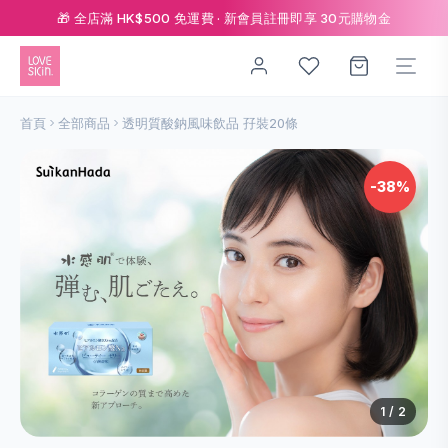
🎁 全店滿 HK$500 免運費 · 新會員註冊即享 30元購物金
首頁
全部商品
透明質酸鈉風味飲品 孖裝20條
-38%
1
/ 2