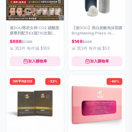
道DOU熔岩女神 CO2 碳酸面
【道DOU】美白炭酸泡沫面膜
膜專利配方EX版(10次裝)
Brightening Press-in
(40g+7g)
Mask & Mousse Pack
$888
$149
$1,188
$698
📊 買2件 每件減 $189
📊 買3件 每件減 $53
加入購物車
加入購物車
3件平均$133
-32%
-46%