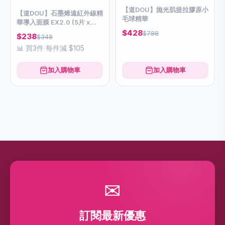
【道DOU】拋光肌提拉膠原小
【道DOU】石墨烯遠紅外線精
毛球精華
華導入面膜 EX2.0 (5片 x
30ml)
$428
$788
$238
$348
📊 買3件 每件減 $105
加入購物車
加入購物車
✉
訂閱最新優惠