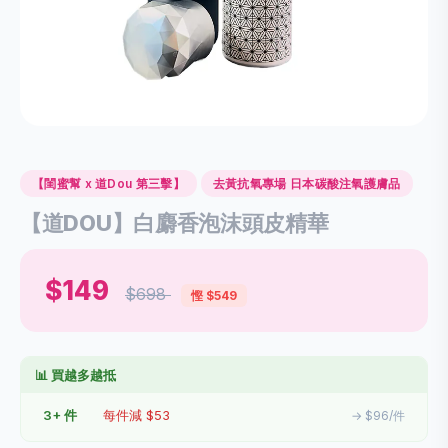
【閨蜜幫 x 道Dou 第三擊】
去黃抗氧專場 日本碳酸注氧護膚品
【道DOU】白麝香泡沫頭皮精華
$149
$698
慳 $549
📊 買越多越抵
3+ 件
每件減 $53
→ $96/件