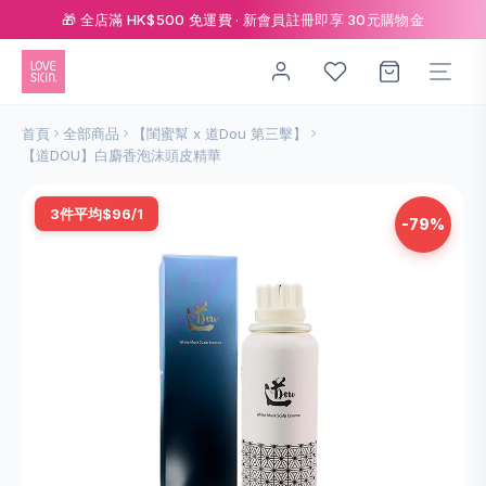
🎁 全店滿 HK$500 免運費 · 新會員註冊即享 30元購物金
首頁
全部商品
【閨蜜幫 x 道Dou 第三擊】
【道DOU】白麝香泡沫頭皮精華
3件平均$96/1
-79%