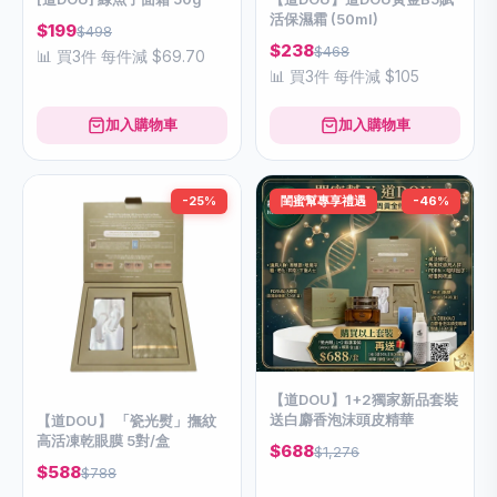
活保濕霜 (50ml)
$199
$498
$238
$468
📊 買3件 每件減 $69.70
📊 買3件 每件減 $105
加入購物車
加入購物車
-25%
閨蜜幫專享禮遇
-46%
【道DOU】1+2獨家新品套裝
送白麝香泡沫頭皮精華
【道DOU】 「瓷光熨」撫紋
高活凍乾眼膜 5對/盒
$688
$1,276
$588
$788