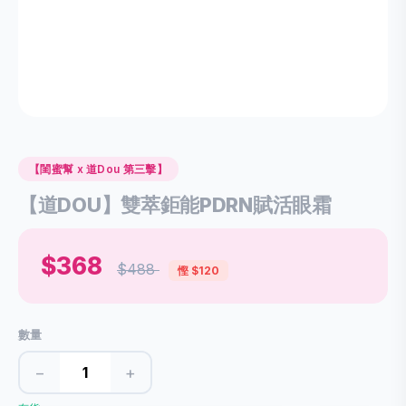
【閨蜜幫 x 道Dou 第三擊】
【道DOU】雙萃鉅能PDRN賦活眼霜
$368
$488
慳 $120
數量
−
+