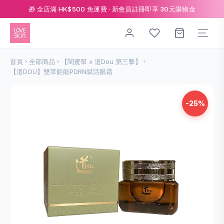
🎁 全店滿 HK$500 免運費 · 新會員註冊即享 30元購物金
首頁
全部商品
【閨蜜幫 x 道Dou 第三擊】
【道DOU】雙萃鉅能PDRN賦活眼霜
-25%