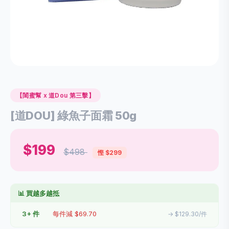
【閨蜜幫 x 道Dou 第三擊】
[道DOU] 綠魚子面霜 50g
$199
$498
慳 $299
📊 買越多越抵
3+ 件
每件減 $69.70
→ $129.30/件