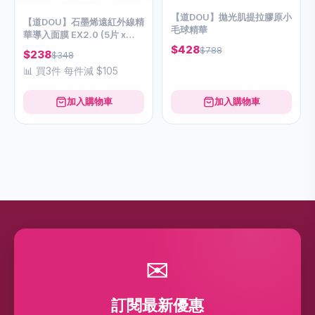
【道DOU】拋光肌提拉膠原小
【道DOU】石墨烯遠紅外線精
毛球精華
華導入面膜 EX2.0 (5片 x
30ml)
$428
$788
$238
$348
📊 買3件 每件減 $105
加入購物車
加入購物車
✉
訂閱最新優惠