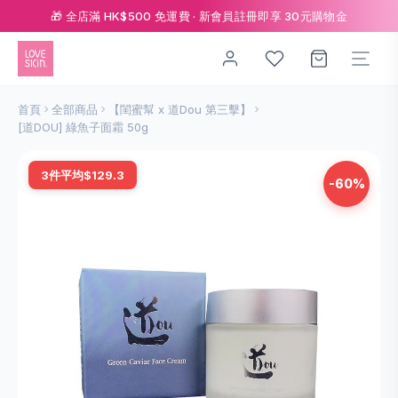
🎁 全店滿 HK$500 免運費 · 新會員註冊即享 30元購物金
首頁
全部商品
【閨蜜幫 x 道Dou 第三擊】
[道DOU] 綠魚子面霜 50g
3件平均$129.3
-60%