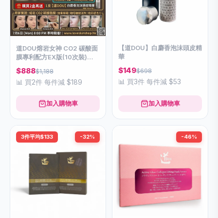
【道DOU】白麝香泡沫頭皮精
道DOU熔岩女神 CO2 碳酸面
華
膜專利配方EX版(10次裝)
(40g+7g)
$149
$888
$698
$1,188
📊 買3件 每件減 $53
📊 買2件 每件減 $189
加入購物車
加入購物車
3件平均$133
-32%
-46%