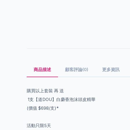
商品描述
顧客評論(0)
更多資訊
購買以上套裝 再 送
1支【道DOU】白麝香泡沫頭皮精華
(價值 $698/支)*
活動只限5天