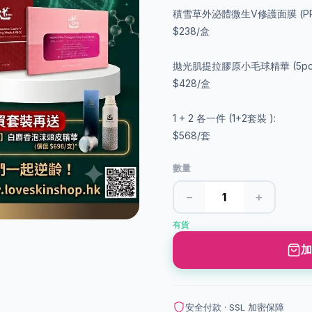
積雪草外泌體微生V修護面膜 (PR
$238/盒
拋光肌提拉膠原小毛球精華 (5pcs 
$428/盒
1 + 2 各一件 (1+2套裝 ):
$568/套
數量
−
+
有貨
加
安全付款 · SSL 加密保障