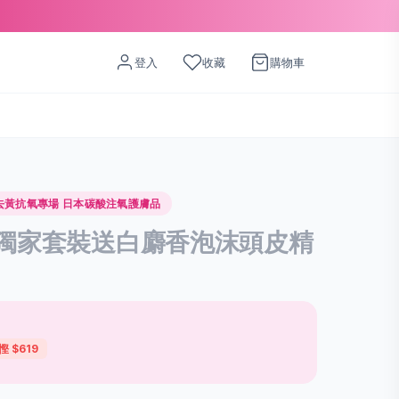
登入
收藏
購物車
去黃抗氧專場 日本碳酸注氧護膚品
+2獨家套裝送白麝香泡沫頭皮精
慳 $619