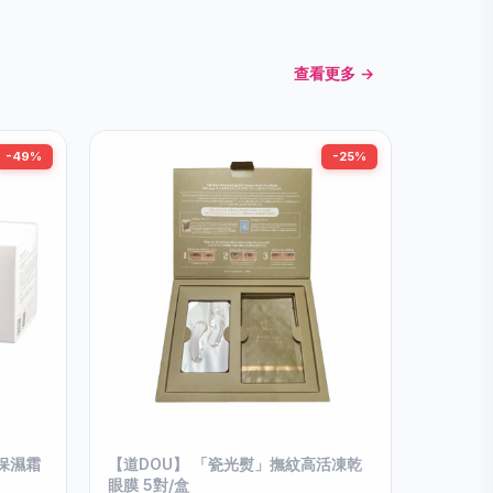
查看更多 →
-49%
-25%
活保濕霜
【道DOU】 「瓷光熨」撫紋高活凍乾
眼膜 5對/盒