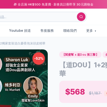
🎁 全店滿 HK$500 免運費 · 新會員註冊即享 30元購物金
Youtube 頻道
售後服務
聯絡我們
更多
1+2獨家套裝送白麝香泡沫頭皮精華
【閨蜜幫 x 道Dou 第三擊】
-52%
【道DOU】1
華
$568
$1,187