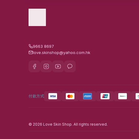
9663 8697
love.skinshop@yahoo.com.hk
付款方式
© 2026 Love Skin Shop. All rights reserved.