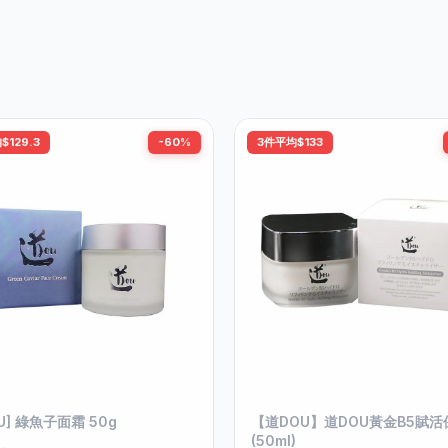
$129.3
-60%
3件平均$133
U] 綠魚子面霜 50g
【道DOU】道DOU黃金B5賦
(50ml)