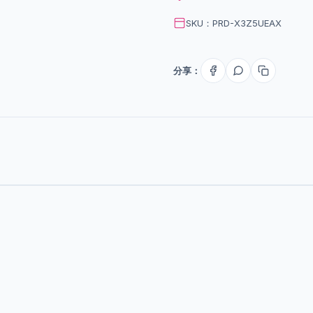
SKU：PRD-X3Z5UEAX
分享：