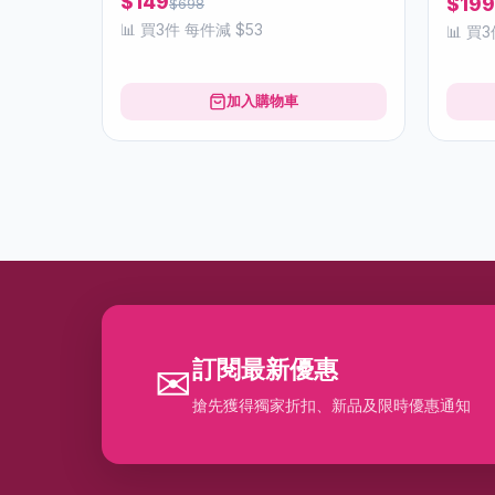
$149
$199
$698
📊 買3件 每件減 $53
📊 買
加入購物車
訂閱最新優惠
✉
搶先獲得獨家折扣、新品及限時優惠通知