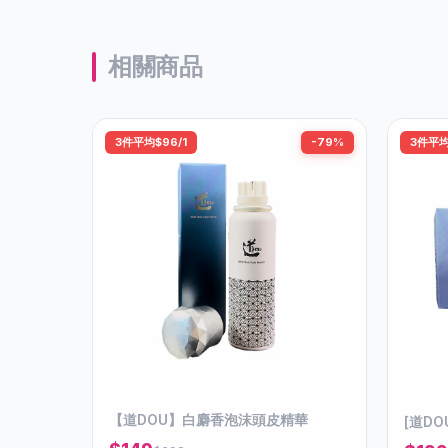
相關商品
3件平均$96/1
-79%
3件平均
【道DOU】白麝香泡沫頭皮精華
[道DO