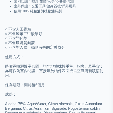
室内防護：睡房/飯廳/洗手間/客廳/電話
室外保護：交通工具/健身器械/戶外用具
使用100%純精油與植物油調製
○ 不含人工香精
○
不含磷苯二甲酸酯類
○
不含塑化劑
○
不含環境賀爾蒙
○
不含對人體、動物有害的定香成分
使用方式：
將噴霧噴灑於掌心間，均勻地塗抹於手掌、指尖、及手背；
亦可作為室內防護，直接噴於物件表面或當空氣清新噴霧使
用。
保存期限：
開封後6個月
成份：
Alcohol 75%, Aqua/Water, Citrus sinensis, Citrus Aurantium
Bergamia, Citrus Aurantium Bigarade, Pogostemon cablin,
Rosmarinus officinalis, Picea mariana, Boswellia carteri,