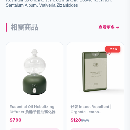
Santalum Album, Vetiveria Zizanioides
相關商品
查看更多 →
-27%
Essential Oil Nebulizing
孖裝 Insect Repellent |
Diffuser 負離子精油霧化器
Organic Lemon
Eucalyptus 10ml
$790
$128
$176