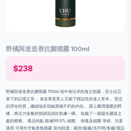
野橘與迷迭⾹抗菌噴霧 100ml
$238
野橘與迷迭⾹抗菌噴霧 100ml 地中海沿岸的海之朝露，莎⼠比亞
筆下的記憶之草， 迷迭⾹是眾⼈⼜吻下標誌性的迷⼈草本， 堅定
的淨化特質，纖細地呈現她透徹不朽的內在。 調上圓潤溫暖的野
橘，將活⼒振奮的情調流淌於肌膚⼀隅， 批戴了⼀股陽光灑落之
處的療癒。 產品特點 殺滅99.9% 細菌、 病毒及細菌 孕婦、兒童
適用 可用作空氣香氛噴霧 室内防護：睡房/飯廳/洗手間/客廳/電話