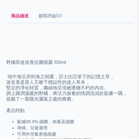
商品描述
顧客評論(0)
野橘與迷迭⾹抗菌噴霧 100ml
地中海沿岸的海之朝露，莎⼠比亞筆下的記憶之草，
迷迭⾹是眾⼈⼜吻下標誌性的迷⼈草本，
堅定的淨化特質，纖細地呈現她透徹不朽的內在。
調上圓潤溫暖的野橘，將活⼒振奮的情調流淌於肌膚⼀隅，
批戴了⼀股陽光灑落之處的療癒。
產品特點
殺滅99.9%
細菌、
病毒及細菌
孕婦、兒童適用
可用作空氣香氛噴霧