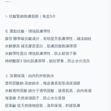
---
✨ 抗皺緊緻煥膚面膜｜每盒5片
💪 重點抗皺・增強肌膚彈性
腺苷 醫學級抗皺成分，有助提升肌膚彈性，減淡細紋
水解膠原 補充膠原蛋白，肌膚回復飽滿彈潤
水解彈性蛋白 增強肌膚彈性，防止鬆弛下垂
神經酰胺3 強化肌膚屏障，鎖住營養，防止水分流失
💧 深層保濕・由內到外飲飽水
透明質酸鈉 高效鎖水，喺皮膚表面形成保濕膜
水解透明質酸 細分子透明質酸，滲透肌底，由內保濕
海藻糖 天然保濕因子，防止水分蒸發
甜菜鹼 從天然植物提取，溫和保濕，舒緩肌膚