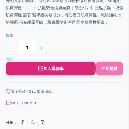
分融入家用面膜， 等你喺屋企都可以輕鬆做到皮膚管理，Keep住
肌膚彈性！ --- ✨ 抗皺緊緻煥膚面膜｜每盒5片 💪 重點抗皺・增強
肌膚彈性 腺苷 醫學級抗皺成分，有助提升肌膚彈性，減淡細紋 水
解膠原 補充膠原蛋白，肌膚回復飽滿彈潤 水解彈性蛋白 ...
數量
−
+
有貨
加入購物車
立即購買
安全付款 · SSL 加密保障
SKU：LSK-3191
分享：