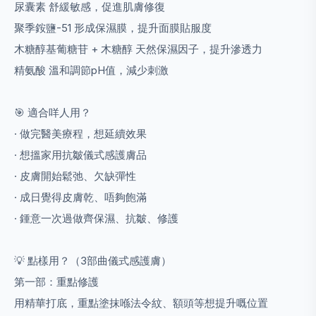
尿囊素 舒緩敏感，促進肌膚修復
聚季銨鹽-51 形成保濕膜，提升面膜貼服度
木糖醇基葡糖苷 + 木糖醇 天然保濕因子，提升滲透力
精氨酸 溫和調節pH值，減少刺激
🎯 適合咩人用？
· 做完醫美療程，想延續效果
· 想搵家用抗皺儀式感護膚品
· 皮膚開始鬆弛、欠缺彈性
· 成日覺得皮膚乾、唔夠飽滿
· 鍾意一次過做齊保濕、抗皺、修護
💡 點樣用？（3部曲儀式感護膚）
第一部：重點修護
用精華打底，重點塗抹喺法令紋、額頭等想提升嘅位置