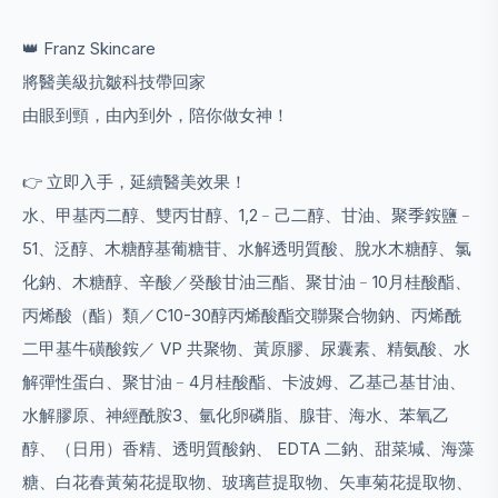
👑 Franz Skincare
將醫美級抗皺科技帶回家
由眼到頸，由內到外，陪你做女神！
👉 立即入手，延續醫美效果！
水、甲基丙二醇、雙丙甘醇、1,2﹣己二醇、甘油、聚季銨鹽﹣
51、泛醇、木糖醇基葡糖苷、水解透明質酸、脫水木糖醇、氯
化鈉、木糖醇、辛酸／癸酸甘油三酯、聚甘油﹣10月桂酸酯、
丙烯酸（酯）類／C10-30醇丙烯酸酯交聯聚合物鈉、丙烯酰
二甲基牛磺酸銨／ VP 共聚物、黃原膠、尿囊素、精氨酸、水
解彈性蛋白、聚甘油﹣4月桂酸酯、卡波姆、乙基己基甘油、
水解膠原、神經酰胺3、氫化卵磷脂、腺苷、海水、苯氧乙
醇、（日用）香精、透明質酸鈉、 EDTA 二鈉、甜菜堿、海藻
糖、白花春黃菊花提取物、玻璃苣提取物、矢車菊花提取物、