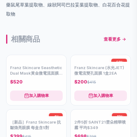
藥鼠尾草葉提取物、線狀阿司巴拉妥葉提取物、白花百合花提
取物
相關商品
查看更多 →
-52%
Franz Skincare Seasthetic
Franz Skincare (水光JET)
Dual Mask黃金微電流面膜
微電流雙孔面膜 1盒2EA
(2EA)
$520
$200
$415
加入購物車
加入購物車
-4%
-13%
［新品］Franz Skincare 抗
2件5折 SAINT21雲朵精華噴
皺煥亮眼膜 每盒含5對
霧 平均$349
$399
$698
$415
$798