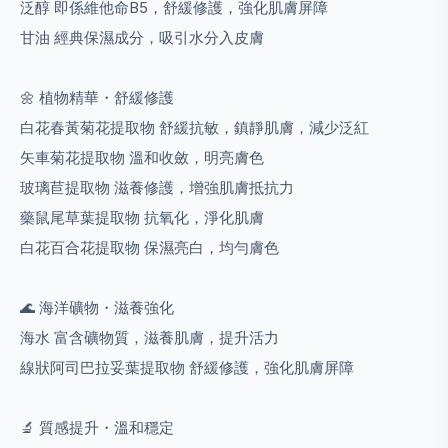
泛醇 即係維他命B5，舒緩修護，強化肌膚屏障
甘油 經典保濕成分，吸引水分入皮膚
🌼 植物精華・舒緩修護
白花春黃菊花提取物 舒緩抗敏，鎮靜肌膚，減少泛紅
矢車菊花提取物 溫和收斂，明亮膚色
玻璃苣提取物 滋養修護，增強肌膚抵抗力
藥鼠尾草葉提取物 抗氧化，淨化肌膚
白花百合花提取物 保濕亮白，均勻膚色
🌊 海洋礦物・滋養強化
海水 富含礦物質，滋養肌膚，提升活力
線狀阿司巴拉妥葉提取物 舒緩修護，強化肌膚屏障
🔬 質感提升・溫和穩定