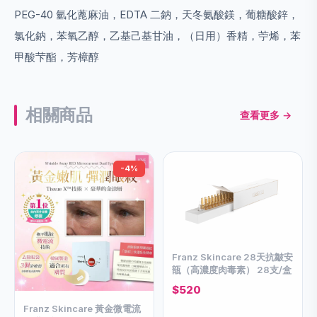
PEG-40 氫化蓖麻油，EDTA 二鈉，天冬氨酸鎂，葡糖酸鋅，
氯化鈉，苯氧乙醇，乙基己基甘油，（日用）香精，苧烯，苯
甲酸芐酯，芳樟醇
相關商品
查看更多 →
-4%
Franz Skincare 28天抗皺安
瓿（高濃度肉毒素） 28支/盒
$520
Franz Skincare 黃金微電流