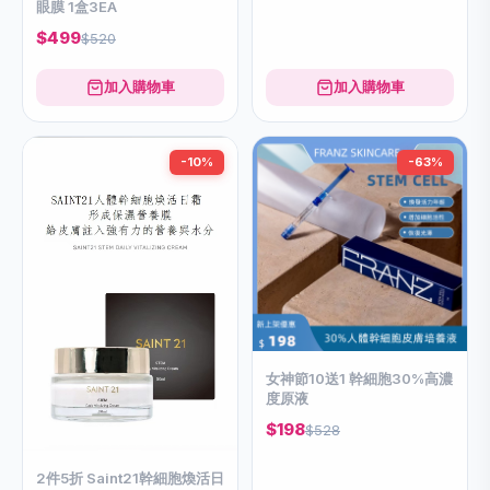
眼膜 1盒3EA
$499
$520
加入購物車
加入購物車
-10%
-63%
女神節10送1 幹細胞30%高濃
度原液
$198
$528
2件5折 Saint21幹細胞煥活日