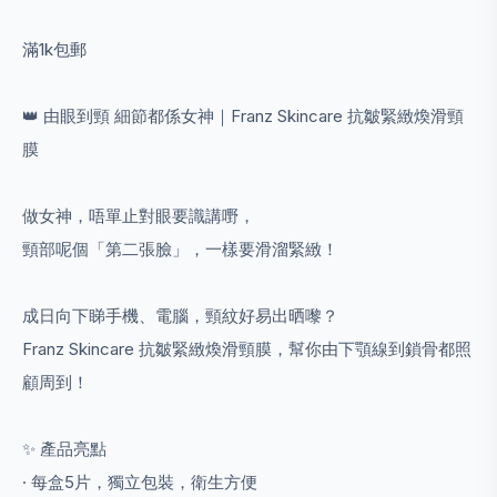
滿1k包郵
👑 由眼到頸 細節都係女神｜Franz Skincare 抗皺緊緻煥滑頸
膜
做女神，唔單止對眼要識講嘢，
頸部呢個「第二張臉」，一樣要滑溜緊緻！
成日向下睇手機、電腦，頸紋好易出晒嚟？
Franz Skincare 抗皺緊緻煥滑頸膜，幫你由下顎線到鎖骨都照
顧周到！
✨ 產品亮點
· 每盒5片，獨立包裝，衛生方便