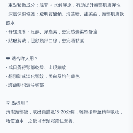
· 重點緊緻成分：腺苷 + 水解膠原，有助提升頸部肌膚彈性
· 深層保濕修護：透明質酸鈉、海藻糖、甜菜鹼，頸部肌膚飲
飽水
· 舒緩滋養：泛醇、尿囊素，敷完感覺柔軟舒適
· 貼服剪裁，照顧頸部曲線，敷完唔黏膩
👑 適合咩人用？
· 成日覺得頸部乾燥、出現細紋
· 想預防或淡化頸紋，美白及均勻膚色
· 護膚唔想漏咗頸部
💡 點樣用？
清潔頸部後，取出頸膜敷15-20分鐘，輕輕按摩至精華吸收，
唔使過水，之後可塗頸霜鎖住營養。