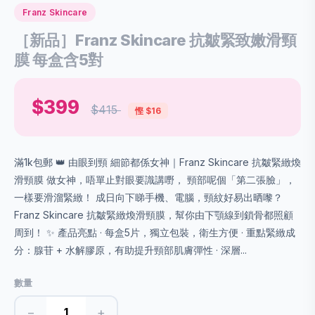
Franz Skincare
［新品］Franz Skincare 抗皺緊致嫩滑頸
膜 每盒含5對
$399
$415
慳 $16
滿1k包郵 👑 由眼到頸 細節都係女神｜Franz Skincare 抗皺緊緻煥
滑頸膜 做女神，唔單止對眼要識講嘢， 頸部呢個「第二張臉」，
一樣要滑溜緊緻！ 成日向下睇手機、電腦，頸紋好易出晒嚟？
Franz Skincare 抗皺緊緻煥滑頸膜，幫你由下顎線到鎖骨都照顧
周到！ ✨ 產品亮點 · 每盒5片，獨立包裝，衛生方便 · 重點緊緻成
分：腺苷 + 水解膠原，有助提升頸部肌膚彈性 · 深層...
數量
−
+