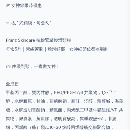
🌸 女神節限時優惠
✨ 貼片式頸膜：每盒5片
Franz Skincare 抗皺緊緻煥滑頸膜
每盒5片｜緊緻彈潤｜煥滑頸部｜女神細節位都照顧到
👉 由眼到頸，一齊做女神！
全成份
甲基丙二醇，雙丙甘醇，PEG/PPG-17/6 共聚物，1,2-己二
醇，水解膠原，甘油，葡糖酸銅，腺苷，泛醇，甜菜堿，海藻
糖，水解透明質酸鈉，精氨酸，丙烯酰二甲基牛磺酸銨/VP 共
聚物，尿囊素，黃原膠，透明質酸鈉，聚季銨鹽-51，卡波
姆，丙烯酸（酯）類/C10-30 烷醇丙烯酸酯交聯聚合物，