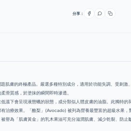
分享：
為女士們解決問題肌膚的終極產品。嚴選多種特別成分，適用於功能失調、
的柔滑質感，於塗抹的瞬間即時滲透。
在低溫下會呈現液態蠟的狀態，成分類似人體皮膚的油脂。此獨特的
治療效果。「酪梨」(Avocado) 被列為營養最豐富的超級水
。被譽為「肌膚黃金」的乳木果油可充分滋潤肌膚、減少乾裂、防止