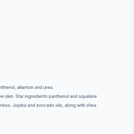
nthenol, allantoin and urea.
ve skin. Star ingredients panthenol and squalane
edness. Jojoba and avocado oils, along with shea