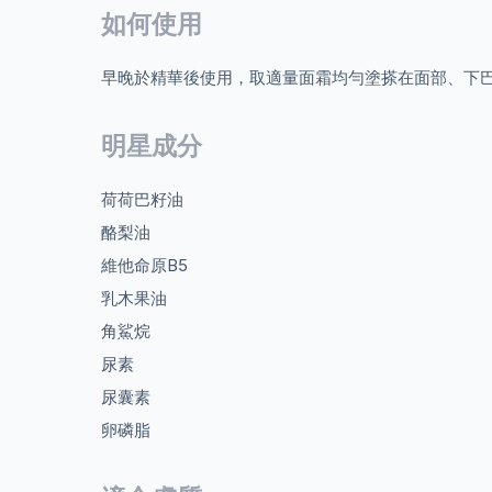
如何使用
早晚於精華後使用，取適量面霜均勻塗搽在面部、下
明星成分
荷荷巴籽油
酪梨油
維他命原B5
乳木果油
角鯊烷
尿素
尿囊素
卵磷脂