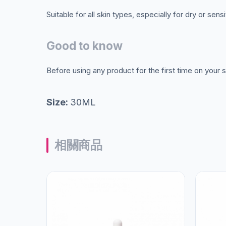
Suitable for all skin types, especially for dry or sensi
Good to know
Before using any product for the first time on your 
Size:
30ML
相關商品