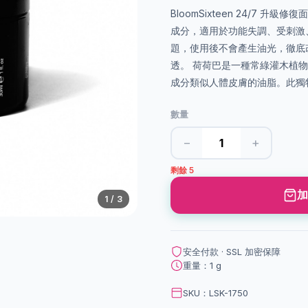
BloomSixteen 24/7
成分，適用於功能失調、受刺激
題，使用後不會產生油光，徹底
透。 荷荷巴是一種常綠灌木植
成分類似人體皮膚的油脂。此獨特
數量
−
+
剩餘 5
加
1
/ 3
安全付款 · SSL 加密保障
重量：1 g
SKU：LSK-1750