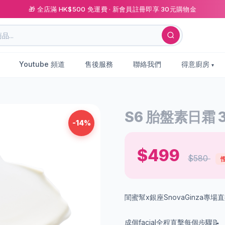
🎁 全店滿 HK$500 免運費 · 新會員註冊即享 30元購物金
Youtube 頻道
售後服務
聯絡我們
得意廚房
S6 胎盤素日霜 
-14%
$499
$580
慳
閨蜜幫x銀座SnovaGinza專場
成個facial全程直擊每個步驟📝