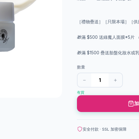
［禮物疊送］［只限本場］［供
🎁滿 $500 送綠魔人面膜*5片 
🎁滿 $1500 疊送胎盤化妝水或
數量
−
+
有貨
加
安全付款 · SSL 加密保障