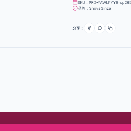
SKU：PRD-YAWLPYY6-cp265
品牌：SnovaGinza
分享：