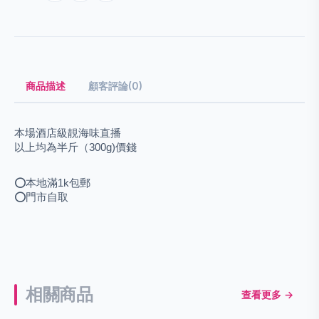
商品描述
顧客評論(0)
本場酒店級靚海味
直播
以上均為半斤（300g)價錢
⭕️本地滿1k包郵
⭕️門市自取
相關商品
查看更多 →