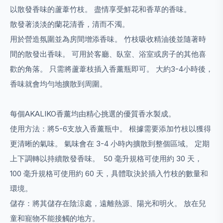
以散發香味的蘆葦竹枝。 盡情享受鮮花和香草的香味。
散發著淡淡的蘭花清香，清而不濁。
用於營造氛圍並為房間增添香味。 竹枝吸收精油後並隨著時
間的散發出香味。 可用於客廳、臥室、浴室或房子的其他喜
歡的角落。 只需將蘆葦枝插入香薰瓶即可。 大約3-4小時後，
香味就會均勻地擴散到周圍。
每個AKALIKO香薰均由精心挑選的優質香水製成。
使用方法：將5-6支放入香薰瓶中。 根據需要添加竹枝以獲得
更清晰的氣味。 氣味會在 3-4 小時內擴散到整個區域。 定期
上下調轉以持續散發香味。 50 毫升規格可使用約 30 天，
100 毫升規格可使用約 60 天，具體取決於插入竹枝的數量和
環境。
儲存：將其儲存在陰涼處，遠離熱源、陽光和明火。 放在兒
童和寵物不能接觸的地方。