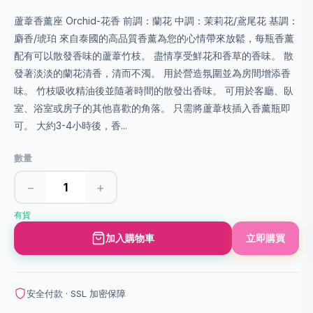
蘆葦香薰座 Orchid-花香 前調：蘭花 中調：茉莉花/鳶尾花 基調：
麝香/琥珀 來自泰國的高品質香薰為您的心情帶來放鬆，每瓶香薰
配有可以散發香味的蘆葦竹枝。 盡情享受鮮花和香草的香味。 散
發著淡淡的蘭花清香，清而不濁。 用於營造氛圍並為房間增添香
味。 竹枝吸收精油後並隨著時間的散發出香味。 可用於客廳、臥
室、浴室或房子的其他喜歡的角落。 只需將蘆葦枝插入香薰瓶即
可。 大約3-4小時後，香...
數量
−
+
有貨
加入購物車
立即購買
安全付款 · SSL 加密保障