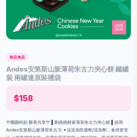
飲品食品
Andes安第斯山脈薄荷朱古力夾心餅 鐵罐
裝 兩罐連原裝禮袋
$158
🎊團圓時刻 酥香共享🎊 ▌劉媽媽餅家薄荷朱古力夾心餅 ▌採用
Andes安第斯山脈薄荷朱古力 ✦沒添加防腐劑/添加劑，食得更安