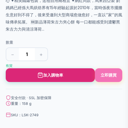
心 ✦精美鐵罐包裝，送禮自用兩相宜 ✦網紅同款，馬來西亞製 劉
媽媽已經係大馬烘焙界有15年經驗起源於2010年，當時係夜市擺攤
生意好到不得了，後來受邀到大型商場愈做愈好，一直以‘’家‘’的風
味傳承拓展。 🆕️新品薄荷朱古力夾心餅 每一口都能感受到濃鬱黑
朱古力力與清涼薄荷...
數量
−
+
有貨
加入購物車
立即購買
安全付款 · SSL 加密保障
重量：158 g
SKU：LSK-2749