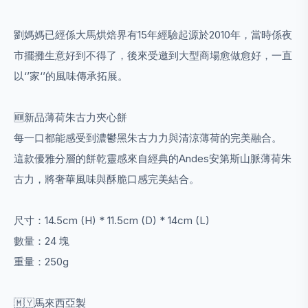
劉媽媽已經係大馬烘焙界有15年經驗起源於2010年，當時係夜
市擺攤生意好到不得了，後來受邀到大型商場愈做愈好，一直
以‘’家‘’的風味傳承拓展。
🆕️新品薄荷朱古力夾心餅
每一口都能感受到濃鬱黑朱古力力與清涼薄荷的完美融合。
這款優雅分層的餅乾靈感來自經典的Andes安第斯山脈薄荷朱
古力，將奢華風味與酥脆口感完美結合。
尺寸：14.5cm (H) * 11.5cm (D) * 14cm (L)
數量：24 塊
重量：250g
🇲🇾馬來西亞製