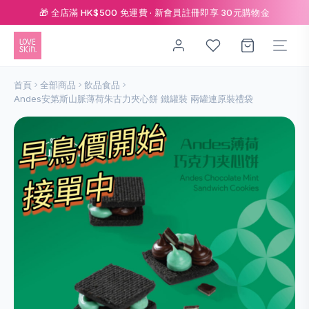
🎁 全店滿 HK$500 免運費 · 新會員註冊即享 30元購物金
首頁
全部商品
飲品食品
Andes安第斯山脈薄荷朱古力夾心餅 鐵罐裝 兩罐連原裝禮袋