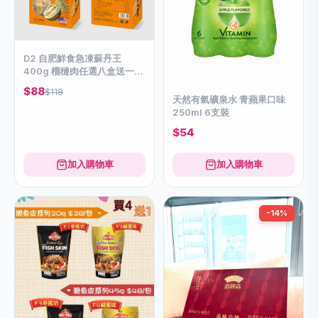
D2 自肥鮮食急凍蘇丹王
400g 榴槤肉任選八盒送一盒
(紅蝦/蘇丹王）
$88
$118
天然有氣礦泉水 青蘋果口味
250ml 6支裝
$54
加入購物車
加入購物車
-14%