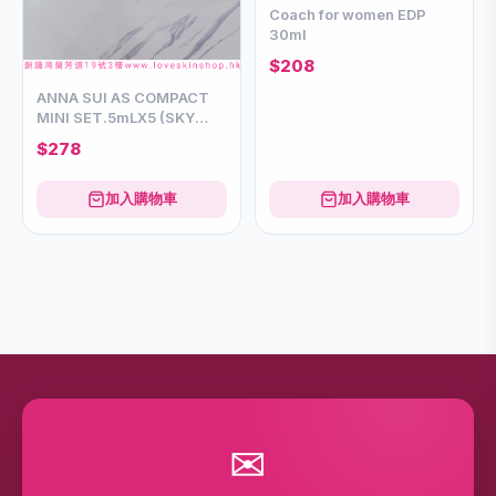
Coach for women EDP
30ml
$208
ANNA SUI AS COMPACT
MINI SET.5mLX5 (SKY
FANTASIA,SECRET
$278
WISH,PRETTY
PINK,MELLOW YELLOW)
加入購物車
加入購物車
✉