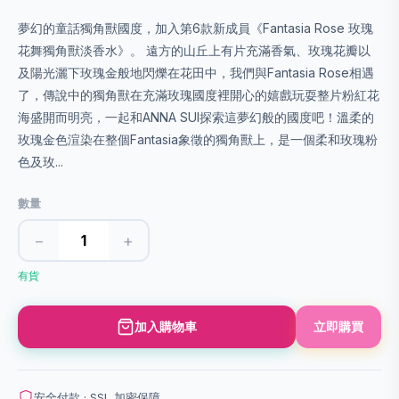
夢幻的童話獨角獸國度，加入第6款新成員《Fantasia Rose 玫瑰
花舞獨角獸淡香水》。 遠方的山丘上有片充滿香氣、玫瑰花瓣以
及陽光灑下玫瑰金般地閃爍在花田中，我們與Fantasia Rose相遇
了，傳說中的獨角獸在充滿玫瑰國度裡開心的嬉戲玩耍整片粉紅花
海盛開而明亮，一起和ANNA SUI探索這夢幻般的國度吧！溫柔的
玫瑰金色渲染在整個Fantasia象徵的獨角獸上，是一個柔和玫瑰粉
色及玫...
數量
−
+
有貨
加入購物車
立即購買
安全付款 · SSL 加密保障