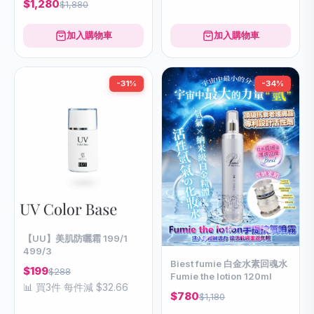
$1,280
$1,880
加入購物車
加入購物車
-31%
-34%
【UU】美肌防曬霜 199/1
499/3
Biest fumie 白金水素回魂水
$199
$288
Fumie the lotion 120ml
📊 買3件 每件減 $32.66
$780
$1,180