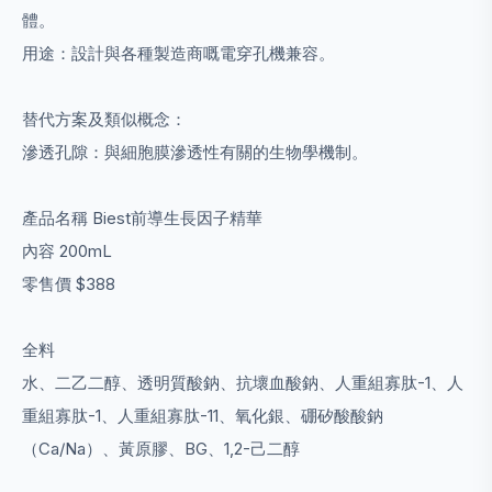
體。
用途：設計與各種製造商嘅電穿孔機兼容。
替代方案及類似概念：
滲透孔隙：與細胞膜滲透性有關的生物學機制。
產品名稱 Biest前導生長因子精華
內容 200mL
零售價 $388
全料
水、二乙二醇、透明質酸鈉、抗壞血酸鈉、人重組寡肽-1、人
重組寡肽-1、人重組寡肽-11、氧化銀、硼矽酸酸鈉
（Ca/Na）、黃原膠、BG、1,2-己二醇