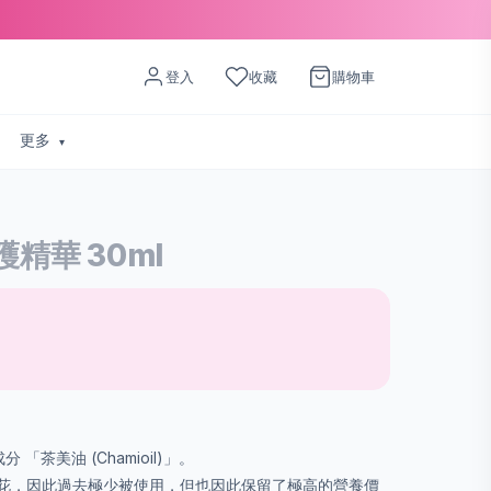
登入
收藏
購物車
更多
護精華 30ml
「茶美油 (Chamioil)」。
花，因此過去極少被使用，但也因此保留了極高的營養價