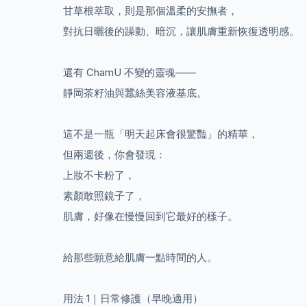
甘草根萃取，則是那個溫柔的安撫者，
對抗日曬後的躁動、暗沉，讓肌膚重新恢復透明感。
還有 ChamU 不變的靈魂——
靜岡茶籽油與蠶絲美容液基底。
這不是一瓶「明天起床會很驚豔」的精華，
但兩週後，你會發現：
上妝不卡粉了，
素顏敢照鏡子了，
肌膚，好像在慢慢回到它最好的樣子。
給那些願意給肌膚一點時間的人。
用法 1｜日常修護（早晚適用）