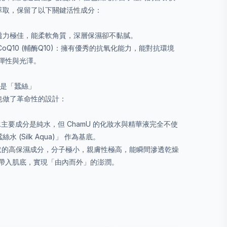
術萃取，保留了以下關鍵活性成分：
油酸)：滲透力極佳，能柔軟角質，深層保濕卻不黏膩。
E) + CoQ10 (輔酶Q10)：擁有優秀的抗氧化能力，能對抗環境
彈性與光澤。
而是「蠶絲」
上也做了革命性的設計：
妝水主要成分是純水，但 ChamU 的化妝水與精華液完全不使
水 (Silk Aqua)」 作為基底。
萃取的高保濕成分，分子極小，親膚性極高，能瞬間滲透乾燥
帶入肌底，實現「由內而外」的澎潤。