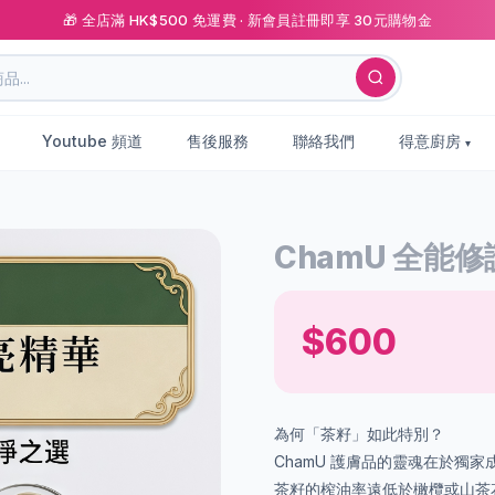
🎁 全店滿 HK$500 免運費 · 新會員註冊即享 30元購物金
Youtube 頻道
售後服務
聯絡我們
得意廚房
ChamU 全能修
$600
為何「茶籽」如此特別？
ChamU 護膚品的靈魂在於獨家成分 
茶籽的榨油率遠低於橄欖或山茶