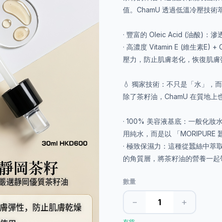
值。ChamU 透過低溫冷壓技
· 豐富的 Oleic Acid (
· 高濃度 Vitamin E (維生素
壓力，防止肌膚老化，恢復肌膚
💧 獨家技術：不只是「水」，
除了茶籽油，ChamU 在質地
· 100% 美容液基底：一般化
用純水，而是以 「MORIPURE 蠶絲
· 極致保濕力：這種從蠶絲中
的角質層，將茶籽油的營養一起
數量
−
+
有貨