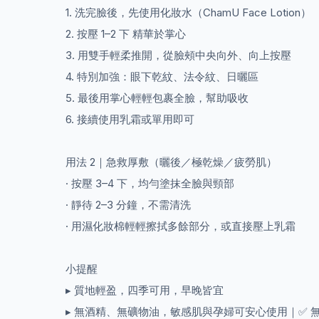
​1. 洗完臉後，先使用化妝水（ChamU Face Lotion）
2. 按壓 1–2 下 精華於掌心
3. 用雙手輕柔推開，從臉頰中央向外、向上按壓
4. 特別加強：眼下乾紋、法令紋、日曬區
5. 最後用掌心輕輕包裹全臉，幫助吸收
6. 接續使用乳霜或單用即可
用法 2｜急救厚敷（曬後／極乾燥／疲勞肌）
· 按壓 3–4 下，均勻塗抹全臉與頸部
· 靜待 2–3 分鐘，不需清洗
· 用濕化妝棉輕輕擦拭多餘部分，或直接壓上乳霜
小提醒
▸ 質地輕盈，四季可用，早晚皆宜
▸ 無酒精、無礦物油，敏感肌與孕婦可安心使用｜✅ 