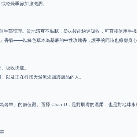
，或乾燥季節加強滋潤。
用於手部護理。質地清爽不黏膩，塗抹後能快速吸收，可直接使用手
UNI」香氣——以綠色草本為基底的中性玫瑰香，護手的同時也療癒身
盈、吸收快速。
損、以及正在尋找天然無添加護膚品的人。
化為奢華」的價值觀。選擇 ChamU，是對肌膚的溫柔，也是對地球
精華