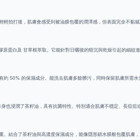
。輕輕拍打後，肌膚會感受到被油膜包覆的潤澤感，但表面完全不黏
酸、膠原蛋白及 甘草根萃取。它能針對日曬後的暗沉與乾燥引起的細紋
有約 50% 的保濕成分。能洗去肌膚多餘髒污，同時保留肌膚所需
膜布本身也浸潤了茶籽油，具有抗菌特性。特別適合肌膚不穩定、長痘
厚重。結合了茶籽油與高濃度保濕成分，能像隱形鎖水膜般包覆肌膚