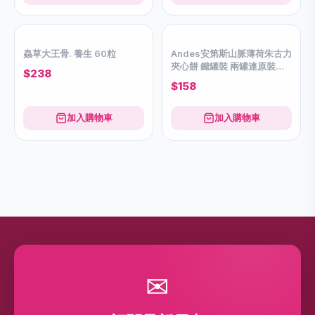
蟲草大王骨. 養生 60粒
Andes安第斯山脈薄荷朱古力
夾心餅 鐵罐裝 兩罐連原裝禮
$238
袋
$158
加入購物車
加入購物車
✉