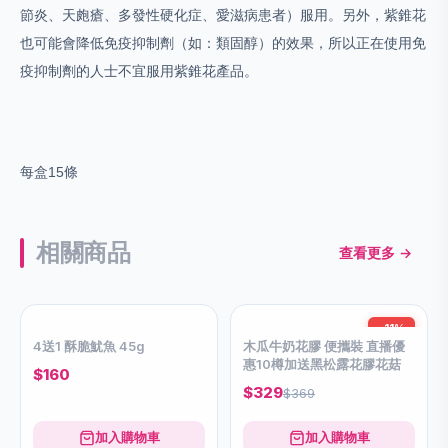
節炎、天皰瘡、多發性硬化症、愛滋病患者）服用。另外，紫錐花
也可能會降低免疫抑制劑（如：類固醇）的效果，所以正在使用免
疫抑制劑的人士不宜服用紫錐花產品。
每盒15條
相關商品
查看更多 →
-11%
4送1 酥脆魷魚 45g
木瓜牛奶花膠 便攜裝 直播優
惠10樽加送黑松露花膠花菇
$160
$329
$369
加入購物車
加入購物車