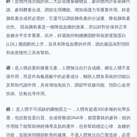
鋅：
是體內僅次鐵的第二大必需微量礦物質，參與體內許多新陳代
謝、參與酵素合成、調節生理機能、增加保護力等重要作用。鋅是
胰島素合成所必需的，它還可以調節胰島素的分泌量、降低胰島素
抗性。 因為胰島素是一種降低血糖的激素，所以鋅對於保持正常
血糖水平非常重要。此外，鋅還能抑制總膽固醇和低密度脂蛋白
(LDL) 膽固醇的上升，並具有降低血壓的作用，因此被認為對預防
和改善慢性三高有幫助。
硒：
是人體必要的微量元素，人體無法自行合成硒。硒在人體不直
接作用，而是作為氨基酸中的必要成分，輔助人體各系統的功能以
及幫助代謝作用，具有增強免疫力、調節甲狀腺功能、預防心血管
疾病、抗氧化等作用。
鎂：
是人體不可或缺的礦物質之一，人體有超過300多種的化學反
應，包括製造蛋白質、合成骨骼或DNA等，都需要鎂的參與；鎂的
作用除了能幫助神經傳導及肌肉運作，也有幫助穩定心律、血糖的
功效，並能保持關節軟骨的健康。不過人體無法自己製造鎂，必需