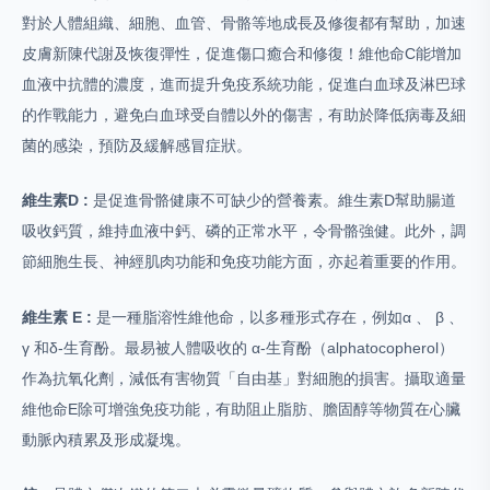
對於人體組織、細胞、血管、骨骼等地成長及修復都有幫助，加速
皮膚新陳代謝及恢復彈性，促進傷口癒合和修復！維他命C能增加
血液中抗體的濃度，進而提升免疫系統功能，促進白血球及淋巴球
的作戰能力，避免白血球受自體以外的傷害，有助於降低病毒及細
菌的感染，預防及緩解感冒症狀。
維生素D :
是促進骨骼健康不可缺少的營養素。維生素D幫助腸道
吸收鈣質，維持血液中鈣、磷的正常水平，令骨骼強健。此外，調
節細胞生長、神經肌肉功能和免疫功能方面，亦起着重要的作用。
維生素 E :
是一種脂溶性維他命，以多種形式存在，例如α 、 β 、
γ 和δ-生育酚。最易被人體吸收的 α-生育酚（alphatocopherol）
作為抗氧化劑，減低有害物質「自由基」對細胞的損害。攝取適量
維他命E除可增強免疫功能，有助阻止脂肪、膽固醇等物質在心臟
動脈內積累及形成凝塊。