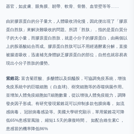
器官，如皮膚、眼角膜、韌帶、軟骨、骨骼、血管壁等等……
由於膠原蛋白的分子量大，人體吸收消化慢，因此便出現了「膠原
蛋白胜肽」來解決難吸收的問題。所謂「胜肽」，指的是蛋白質分
子的大小量，而膠原蛋白胜肽，就是小分子的膠原蛋白，由兩個以
上的胺基酸結合而成。膠原蛋白胜肽可以不用經過酵素分解，直接
被腸道吸收，迅速補充身體缺乏膠原蛋白的部位，自然也就容易表
現出小分子胜肽的優勢。
紫錐花:
富含菊苣酸、多醣體以及烷醯胺，可協調免疫系統，增強
免疫系統中的巨噬細胞（ 白血球)、樹突細胞等的吞噬病箘作用。
並增加人體免疫細胞如T細胞數量，從以增強人體免疫能力，調降
發炎因子形成。有研究發現紫錐花可以抑制多款包膜病毒， 如流
感病毒， 冠狀病毒感染等。美國大學研究顯示，單用紫錐花可降
低65%患感冒風險， 縮短1.5天的康復時間 。 如配合維生素C ，
患感冒的機率降低86%