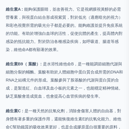
維生素A :
能夠保護眼睛，並改善視力。它是視網膜視黃醇的必需
營養素，與視蛋白結合形成視紫質，對於低光（適應暗光的視力）
和彩色視覺所需的吸光分子都是必要的。能夠維護並提升免疫系統
的功能。有助於增強白血球的活性，促使抗體的產生，提高體內對
感染的抵抗能力。對於防治各種感染疾病，如呼吸道、腸道等感
染，維他命A都有顯著的效果。
維生素B9（ 葉酸）:
是水溶性維他命B，是一種能調節細胞代謝與
細胞分裂的輔酶。葉酸有助於人體細胞中蛋白質合成所需的DNA和
RNA之結構元件的形成。葉酸參與了胺基酸的代謝與蛋白質的合
成，是製造紅、白血球及血小板的元素之一，也能穩定精神情緒。
缺乏葉酸會造成貧血，也會提高心血管疾病的發生率。
維生素C :
是一種天然的抗氧化劑，消除會傷害人體的自由基，對
身體有著多重的保護作用，還能恢復維生素E的抗氧化能力。維他
命C幫助鐵質的吸收效果更好，也是合成膠原蛋白很重要的原料，