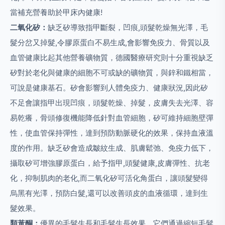
當補充營養助於甲床內健康!
二氧化矽：
缺乏矽導致指甲斷裂，凹痕,頭髮乾燥無光澤，毛
髮分岔又掉髮,令膠原蛋白不易生成,會影響免疫力、骨質以及
血管健康比起其他營養礦物質，德國醫療研究則十分重視缺乏
矽對於老化與健康的細胞不可或缺的礦物質，與鋅和鐵相當，
可說是健康基石。矽會影響到人體免疫力、健康狀況,因此矽
不足會讓指甲出現凹痕，頭髮乾燥、掉髮，皮膚失去光澤、容
易乾癢，骨頭修復機能降低針對血管細胞，矽可維持細胞壁彈
性，使血管保持彈性，達到預防動脈硬化的效果，保持血液溫
度的作用。缺乏矽會造成皺紋生成、肌膚鬆弛、免疫力低下，
攝取矽可增強膠原蛋白，給予指甲,頭髮健康,皮膚彈性、抗老
化，抑制肌肉的老化,而二氧化矽可活化角蛋白，讓頭髮變得
烏黑有光澤，預防白髮,還可以改善頭皮的血液循環，達到生
髮效果。
類黃酮：
優異的毛髮生長和毛髮生長效果，它們通過縮短毛髮