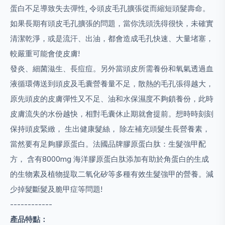
蛋白不足導致失去彈性, 令頭皮毛孔擴張從而縮短頭髮壽命。
如果長期有頭皮毛孔擴張的問題，當你洗頭洗得很快，未確實
清潔乾淨，或是流汗、出油，都會造成毛孔快速、大量堵塞，
較嚴重可能會使皮膚!
發炎、細菌滋生、長痘痘。另外當頭皮所需養份和氧氣透過血
液循環傳送到頭皮及毛囊營養量不足，散熱的毛孔張得越大，
原先頭皮的皮膚彈性又不足、油和水保濕度不夠鎖養份，此時
皮膚流失的水份越快，相對毛囊休止期就會提前。想時時刻刻
保持頭皮緊緻， 生出健康髮絲， 除左補充頭髮生長營養素，
當然要有足夠膠原蛋白。法國品牌膠原蛋白肽：生髮強甲配
方， 含有8000mg 海洋膠原蛋白肽添加有助於角蛋白的生成
的生物素及植物提取二氧化矽等多種有效生髮強甲的營養。減
少掉髮斷髮及脆甲症等問題!
------------
產品特點：