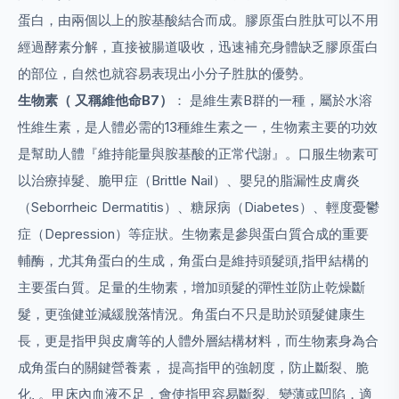
蛋白，由兩個以上的胺基酸結合而成。膠原蛋白胜肽可以不用
經過酵素分解，直接被腸道吸收，迅速補充身體缺乏膠原蛋白
的部位，自然也就容易表現出小分子胜肽的優勢。
生物素（ 又稱維他命B7）
： 是維生素B群的一種，屬於水溶
性維生素，是人體必需的13種維生素之一，生物素主要的功效
是幫助人體『維持能量與胺基酸的正常代謝』。口服生物素可
以治療掉髮、脆甲症（Brittle Nail）、嬰兒的脂漏性皮膚炎
（Seborrheic Dermatitis）、糖尿病（Diabetes）、輕度憂鬱
症（Depression）等症狀。生物素是參與蛋白質合成的重要
輔酶，尤其角蛋白的生成，角蛋白是維持頭髮頭,指甲結構的
主要蛋白質。足量的生物素，增加頭髮的彈性並防止乾燥斷
髮，更強健並減緩脫落情況。角蛋白不只是助於頭髮健康生
長，更是指甲與皮膚等的人體外層結構材料，而生物素身為合
成角蛋白的關鍵營養素， 提高指甲的強韌度，防止斷裂、脆
化, 。甲床內血液不足，會使指甲容易斷裂、變薄或凹陷，適