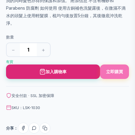
潤的同時髮色亦得到保護和加強。 附加信息 不含有機矽和
Parabens 防腐劑 如何使用 使用古銅補色洗髮露後，在微濕不滴
水的頭髮上使用輕髮膜，梳均勻後放置5分鐘，其後徹底沖洗乾
淨。
數量
−
+
有貨
加入購物車
立即購買
安全付款 · SSL 加密保障
SKU：LSK-1030
分享：