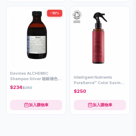
-10%
Davines ALCHEMIC
Intelligent Nutrients
Shampoo Silver 秘銀補色洗
PureServe™ Color Saving
髮露280ml
$234
$260
Shield 200ml
$250
加入購物車
加入購物車