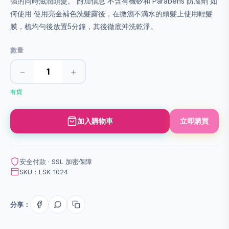
強的同時滋潤頭髮。 附加信息 不含有機矽和 Parabens 防腐劑 如
何使用 使用亮金補色洗髮露後，在微濕不滴水的頭髮上使用輕髮
膜，梳均勻後放置5分鐘，其後徹底沖洗乾淨。
數量
−
+
有貨
加入購物車
立即購買
安全付款 · SSL 加密保障
SKU：LSK-1024
分享：